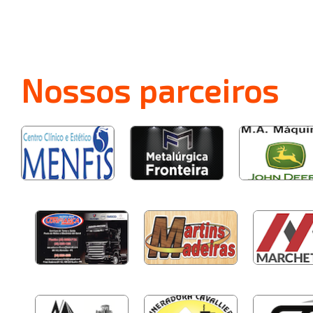
Nossos
parceiros