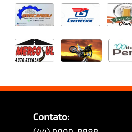
Contato:
(44) 9999-8888