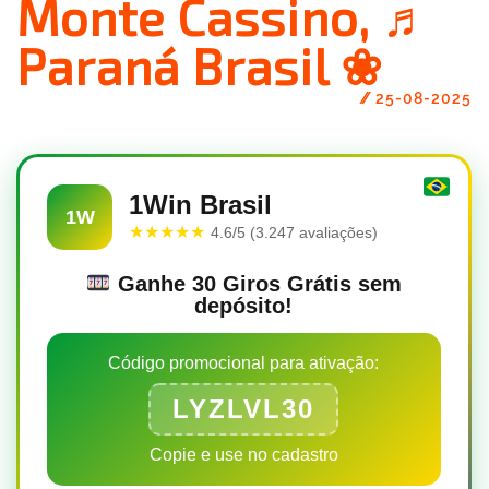
Monte Cassino, ♬
Paraná Brasil ❀
//
25-08-2025
1Win Brasil
1W
★★★★★
4.6/5 (3.247 avaliações)
Ganhe 30 Giros Grátis sem
depósito!
Código promocional para ativação:
LYZLVL30
Copie e use no cadastro