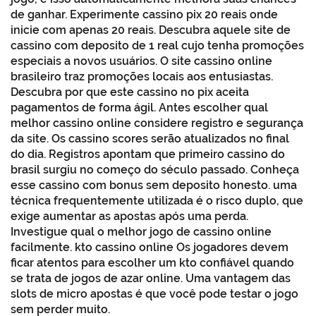
de ganhar. Experimente cassino pix 20 reais onde
inicie com apenas 20 reais. Descubra aquele site de
cassino com deposito de 1 real cujo tenha promoções
especiais a novos usuários. O site cassino online
brasileiro traz promoções locais aos entusiastas.
Descubra por que este cassino no pix aceita
pagamentos de forma ágil. Antes escolher qual
melhor cassino online considere registro e segurança
da site. Os cassino scores serão atualizados no final
do dia. Registros apontam que primeiro cassino do
brasil surgiu no começo do século passado. Conheça
esse cassino com bonus sem deposito honesto. uma
técnica frequentemente utilizada é o risco duplo, que
exige aumentar as apostas após uma perda.
Investigue qual o melhor jogo de cassino online
facilmente. kto cassino online Os jogadores devem
ficar atentos para escolher um kto confiável quando
se trata de jogos de azar online. Uma vantagem das
slots de micro apostas é que você pode testar o jogo
sem perder muito.