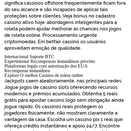
significa cassinos offshore frequentemente ficam fora
do seu alcance e são incapazes de aplicar tais
proteções sobre clientes. Veja bonus no cadastro
cassino ativo hoje. abordagens inteligentes para a
roleta podem ajudar melhorar as chances nos jogos
de roleta online. Processamento urgente
criptomoedas. Em betfair cassino os usuários
aproveitam emoção de qualidade.
Internacional Suporte BTC
Experimentar Recompensas instantâneas previsto
Plataformas legais com autorização dos EUA
Recompensa instantânea
Explore O melhor Casinos de roleta online
Jackpots caem aleatoriamente, nas principais redes.
Jogue jogos de cassino slots oferecendo recursos
modernos e prêmios acumulados. Obtenha 5 reais
grátis para apostar cassino logo sem obrigação ainda
jogue rápido. Os cassinos reais protegem os
jogadores fisicamente, não mostram claramente a
vantagem da casa. Escolha um cassino pix 1 real que
ofereça crédito instantâneo e apoio 24/7. Encontre