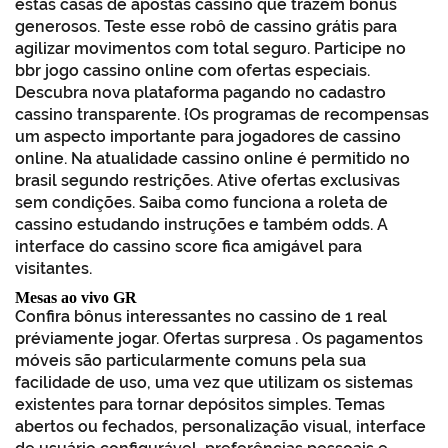
estas casas de apostas cassino que trazem bônus
generosos. Teste esse robô de cassino grátis para
agilizar movimentos com total seguro. Participe no
bbr jogo cassino online com ofertas especiais.
Descubra nova plataforma pagando no cadastro
cassino transparente. {Os programas de recompensas
um aspecto importante para jogadores de cassino
online. Na atualidade cassino online é permitido no
brasil segundo restrições. Ative ofertas exclusivas
sem condições. Saiba como funciona a roleta de
cassino estudando instruções e também odds. A
interface do cassino score fica amigável para
visitantes.
Mesas ao vivo GR
Confira bônus interessantes no cassino de 1 real
préviamente jogar. Ofertas surpresa . Os pagamentos
móveis são particularmente comuns pela sua
facilidade de uso, uma vez que utilizam os sistemas
existentes para tornar depósitos simples. Temas
abertos ou fechados, personalização visual, interface