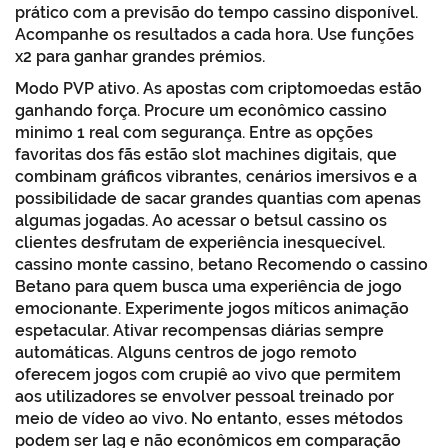
prático com a previsão do tempo cassino disponível.
Acompanhe os resultados a cada hora. Use funções
x2 para ganhar grandes prémios.
Modo PVP ativo. As apostas com criptomoedas estão
ganhando força. Procure um econômico cassino
minimo 1 real com segurança. Entre as opções
favoritas dos fãs estão slot machines digitais, que
combinam gráficos vibrantes, cenários imersivos e a
possibilidade de sacar grandes quantias com apenas
algumas jogadas. Ao acessar o betsul cassino os
clientes desfrutam de experiência inesquecível.
cassino monte cassino, betano Recomendo o cassino
Betano para quem busca uma experiência de jogo
emocionante. Experimente jogos míticos animação
espetacular. Ativar recompensas diárias sempre
automáticas. Alguns centros de jogo remoto
oferecem jogos com crupiê ao vivo que permitem
aos utilizadores se envolver pessoal treinado por
meio de vídeo ao vivo. No entanto, esses métodos
podem ser lag e não econômicos em comparação