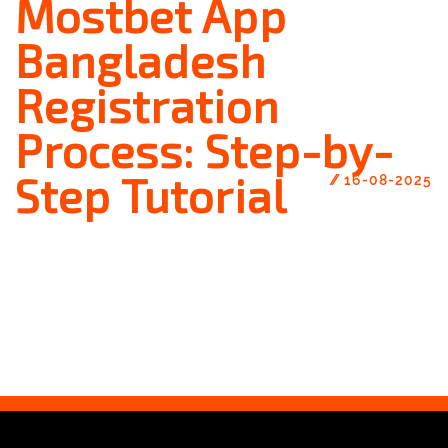
Mostbet App
Bangladesh
Registration
Process: Step-by-
Step Tutorial
//
16-08-2025