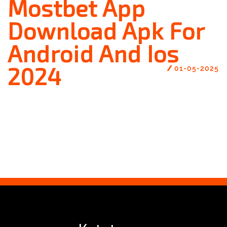
Mostbet App
Download Apk For
Android And Ios
2024
//
01-05-2025