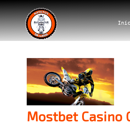
Iní
Mostbet Casino G