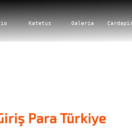
cio
Katetus
Galeria
Cardapi
iriş Para Türkiye