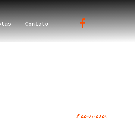
stas
Contato
//
22-07-2025