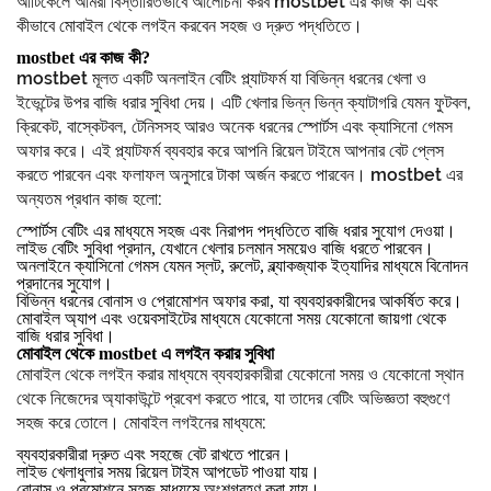
আর্টিকেলে আমরা বিস্তারিতভাবে আলোচনা করব mostbet এর কাজ কী এবং
কীভাবে মোবাইল থেকে লগইন করবেন সহজ ও দ্রুত পদ্ধতিতে।
mostbet এর কাজ কী?
mostbet মূলত একটি অনলাইন বেটিং প্ল্যাটফর্ম যা বিভিন্ন ধরনের খেলা ও
ইভেন্টের উপর বাজি ধরার সুবিধা দেয়। এটি খেলার ভিন্ন ভিন্ন ক্যাটাগরি যেমন ফুটবল,
ক্রিকেট, বাস্কেটবল, টেনিসসহ আরও অনেক ধরনের স্পোর্টস এবং ক্যাসিনো গেমস
অফার করে। এই প্ল্যাটফর্ম ব্যবহার করে আপনি রিয়েল টাইমে আপনার বেট প্লেস
করতে পারবেন এবং ফলাফল অনুসারে টাকা অর্জন করতে পারবেন। mostbet এর
অন্যতম প্রধান কাজ হলো:
স্পোর্টস বেটিং এর মাধ্যমে সহজ এবং নিরাপদ পদ্ধতিতে বাজি ধরার সুযোগ দেওয়া।
লাইভ বেটিং সুবিধা প্রদান, যেখানে খেলার চলমান সময়েও বাজি ধরতে পারবেন।
অনলাইনে ক্যাসিনো গেমস যেমন স্লট, রুলেট, ব্ল্যাকজ্যাক ইত্যাদির মাধ্যমে বিনোদন
প্রদানের সুযোগ।
বিভিন্ন ধরনের বোনাস ও প্রোমোশন অফার করা, যা ব্যবহারকারীদের আকর্ষিত করে।
মোবাইল অ্যাপ এবং ওয়েবসাইটের মাধ্যমে যেকোনো সময় যেকোনো জায়গা থেকে
বাজি ধরার সুবিধা।
মোবাইল থেকে mostbet এ লগইন করার সুবিধা
মোবাইল থেকে লগইন করার মাধ্যমে ব্যবহারকারীরা যেকোনো সময় ও যেকোনো স্থান
থেকে নিজেদের অ্যাকাউন্টে প্রবেশ করতে পারে, যা তাদের বেটিং অভিজ্ঞতা বহুগুণে
সহজ করে তোলে। মোবাইল লগইনের মাধ্যমে:
ব্যবহারকারীরা দ্রুত এবং সহজে বেট রাখতে পারেন।
লাইভ খেলাধুলার সময় রিয়েল টাইম আপডেট পাওয়া যায়।
বোনাস ও প্রমোশনে সহজ মাধ্যমে অংশগ্রহণ করা যায়।