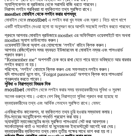
অ্যাপ্লিকেশন বা ব্রাউজার থেকে সরাসরি বাজি ধরতে পারবেন।
নিরাপদ লগইন প্রক্রিয়া যা ব্যক্তিগত তথ্য সুরক্ষিত রাখে।
mostbet মোবাইল থেকে লগইন করার ধাপসমূহ
মোবাইল থেকে mostbet এ লগইন করা খুব সহজ এবং দ্রুত। নিচে ধাপে ধাপে
একটি গাইডলাইন দেওয়া হলো যা অনুসরণ করে আপনি সহজেই লগইন করতে পারবেন:
প্রথমে আপনার মোবাইল ব্রাউজারে mostbet এর অফিসিয়াল ওয়েবসাইটে যান অথবা
mostbet অ্যাপ ডাউনলোড করুন।
ওয়েবসাইট কিংবা অ্যাপ এর হোমপেজে ‘লগইন’ বাটনে ক্লিক করুন।
আপনার রেজিস্ট্রেশন সময় ব্যবহৃত ইউজারনেম বা মোবাইল নম্বর এবং পাসওয়ার্ড
প্রদান করুন।
“Remember me” অপশনটি চেক করে রাখা যেতে পারে যাতে ভবিষ্যতে আর বারবার
লগইন করতে না হয়।
পরিশেষে, ‘লগইন’ বোতামে ক্লিক করুন এবং সফলভাবে লগইন করুন।
যদি পাসওয়ার্ড ভুলে যান, ‘Forgot password’ অপশনে ক্লিক করে পাসওয়ার্ড
পুনরুদ্ধার করতে পারেন।
সুবিধা ও নিরাপত্তা বিষয়ক দিক
mostbet মোবাইল থেকে লগইন করার সময় ব্যবহারকারীদের সুবিধা ও সুরক্ষা
অনেক গুরুত্ব পায়। এখানে বেশ কিছু নিরাপত্তা সুবিধা প্রদান করা হয়েছে যা
ব্যবহারকারীদের তথ্য এবং আর্থিক লেনদেন সুরক্ষিত রাখে। যেমন:
এনক্রিপ্টেড কানেকশন, যা ব্যক্তিগত তথ্য চুরি হওয়ার সম্ভাবনা কমায়।
দ্বি-স্তরের অথেন্টিকেশন পদ্ধতি প্রয়োগ করা যায়।
অ্যাকাউন্ট ম্যানেজমেন্টের জন্য সুরক্ষিত পাসওয়ার্ড সেট করা আবশ্যক।
সতর্কতামূলক বার্তা ও সতর্কতা যা সন্দেহজনক ইনভেস্টমেন্ট আগেই ধরা দেয়।
ব্যবহারকারীর ব্যক্তিগত তথ্য কোন তৃতীয় পক্ষের সাথে ভাগ করা হয় না।