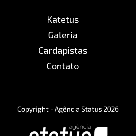
Katetus
Galeria
Cardapistas
Contato
Copyright - Agência Status 2026