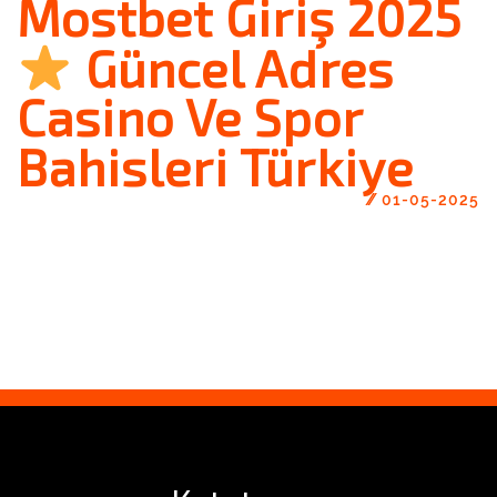
Mostbet Giriş 2025
Güncel Adres
Casino Ve Spor
Bahisleri Türkiye
//
01-05-2025