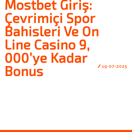
Mostbet Giriş:
Çevrimiçi Spor
Bahisleri Ve On
Line Casino 9,
000’ye Kadar
Bonus
//
19-07-2025