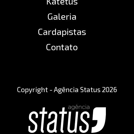
Katetus
Galeria
Cardapistas
Contato
Copyright - Agência Status 2026