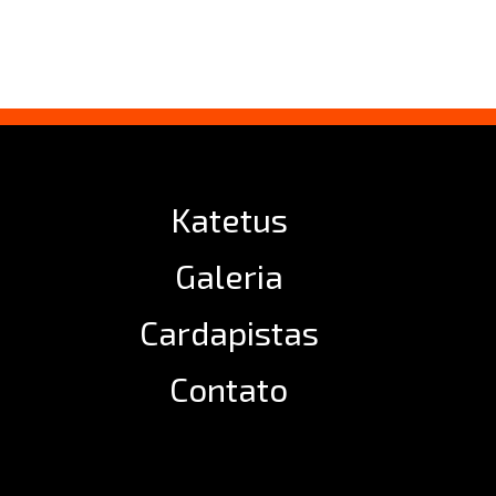
Katetus
Galeria
Cardapistas
Contato