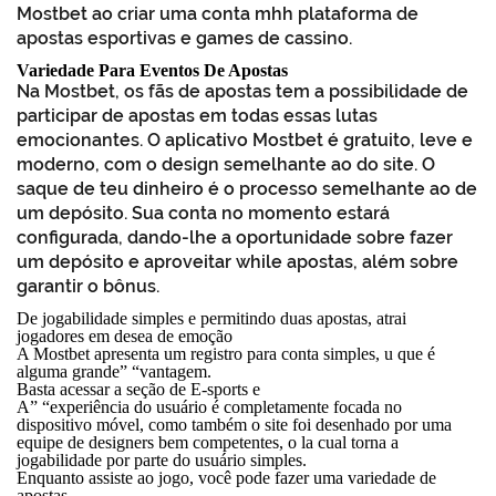
Mostbet ao criar uma conta mhh plataforma de
apostas esportivas e games de cassino.
Variedade Para Eventos De Apostas
Na Mostbet, os fãs de apostas tem a possibilidade de
participar de apostas em todas essas lutas
emocionantes. O aplicativo Mostbet é gratuito, leve e
moderno, com o design semelhante ao do site. O
saque de teu dinheiro é o processo semelhante ao de
um depósito. Sua conta no momento estará
configurada, dando-lhe a oportunidade sobre fazer
um depósito e aproveitar while apostas, além sobre
garantir o bônus.
De jogabilidade simples e permitindo duas apostas, atrai
jogadores em desea de emoção
A Mostbet apresenta um registro para conta simples, u que é
alguma grande” “vantagem.
Basta acessar a seção de E-sports e
A” “experiência do usuário é completamente focada no
dispositivo móvel, como também o site foi desenhado por uma
equipe de designers bem competentes, o la cual torna a
jogabilidade por parte do usuário simples.
Enquanto assiste ao jogo, você pode fazer uma variedade de
apostas.