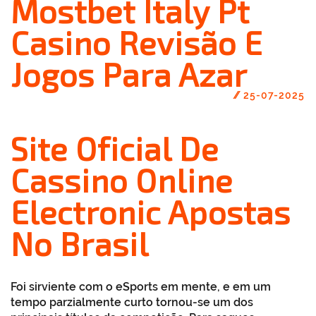
Mostbet Italy Pt
Casino Revisão E
Jogos Para Azar
//
25-07-2025
Site Oficial De
Cassino Online
Electronic Apostas
No Brasil
Foi sirviente com o eSports em mente, e em um
tempo parzialmente curto tornou-se um dos