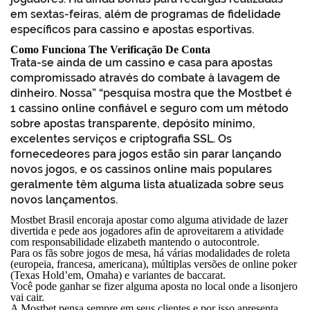
em sextas-feiras, além de programas de fidelidade
específicos para cassino e apostas esportivas.
Como Funciona The Verificação De Conta
Trata-se ainda de um cassino e casa para apostas
compromissado através do combate à lavagem de
dinheiro. Nossa” “pesquisa mostra que the Mostbet é
1 cassino online confiável e seguro com um método
sobre apostas transparente, depósito mínimo,
excelentes serviços e criptografia SSL. Os
fornecedeores para jogos estão sin parar lançando
novos jogos, e os cassinos online mais populares
geralmente têm alguma lista atualizada sobre seus
novos lançamentos.
Mostbet Brasil encoraja apostar como alguma atividade de lazer
divertida e pede aos jogadores afin de aproveitarem a atividade
com responsabilidade elizabeth mantendo o autocontrole.
Para os fãs sobre jogos de mesa, há várias modalidades de roleta
(europeia, francesa, americana), múltiplas versões de online poker
(Texas Hold’em, Omaha) e variantes de baccarat.
Você pode ganhar se fizer alguma aposta no local onde a lisonjero
vai cair.
A Mostbet pensa sempre em seus clientes e por isso apresenta