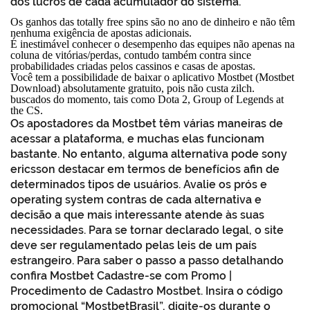
dos lucros de cada acumulador do sistema.
Os ganhos das totally free spins são no ano de dinheiro e não têm
nenhuma exigência de apostas adicionais.
É inestimável conhecer o desempenho das equipes não apenas na
coluna de vitórias/perdas, contudo também contra since
probabilidades criadas pelos cassinos e casas de apostas.
Você tem a possibilidade de baixar o aplicativo Mostbet (Mostbet
Download) absolutamente gratuito, pois não custa zilch.
buscados do momento, tais como Dota 2, Group of Legends at
the CS.
Os apostadores da Mostbet têm várias maneiras de
acessar a plataforma, e muchas elas funcionam
bastante. No entanto, alguma alternativa pode sony
ericsson destacar em termos de benefícios afin de
determinados tipos de usuários. Avalie os prós e
operating system contras de cada alternativa e
decisão a que mais interessante atende às suas
necessidades. Para se tornar declarado legal, o site
deve ser regulamentado pelas leis de um país
estrangeiro. Para saber o passo a passo detalhando
confira Mostbet Cadastre-se com Promo |
Procedimento de Cadastro Mostbet. Insira o código
promocional “MostbetBrasil”, digite-os durante o