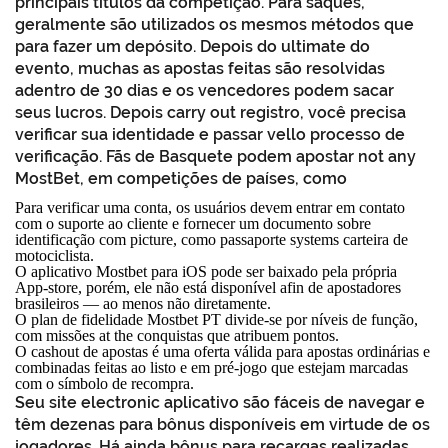
principais títulos da competição. Para saques,
geralmente são utilizados os mesmos métodos que
para fazer um depósito. Depois do ultimate do
evento, muchas as apostas feitas são resolvidas
adentro de 30 dias e os vencedores podem sacar
seus lucros. Depois carry out registro, você precisa
verificar sua identidade e passar vello processo de
verificação. Fãs de Basquete podem apostar not any
MostBet, em competições de países, como
Para verificar uma conta, os usuários devem entrar em contato
com o suporte ao cliente e fornecer um documento sobre
identificação com picture, como passaporte systems carteira de
motociclista.
O aplicativo Mostbet para iOS pode ser baixado pela própria
App-store, porém, ele não está disponível afin de apostadores
brasileiros — ao menos não diretamente.
O plan de fidelidade Mostbet PT divide-se por níveis de função,
com missões at the conquistas que atribuem pontos.
O cashout de apostas é uma oferta válida para apostas ordinárias e
combinadas feitas ao listo e em pré-jogo que estejam marcadas
com o símbolo de recompra.
Seu site electronic aplicativo são fáceis de navegar e
têm dezenas para bônus disponíveis em virtude de os
jogadores. Há ainda bônus para recargas realizadas