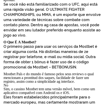
Se você não está familiarizado com o UFC, aqui está
uma rápida visão geral. O ULTIMATE FIGHTER
CHAMPIONSHIPS, ou MMA, é um esporte que envolve
uma variedade de técnicas sobre combate com
contato pleno. Dentro ag casa de apostas, você pode
envidar em seu lutador preferido enquanto assiste ao
jogo ao vivo.
O Que É A Mostbet?
O primeiro passo para usar os serviços da Mostbet é
criar alguma conta. Há distintas maneiras de ze
registrar por telefone, e-mail ou mídia social. Outra
forma de obter 1 bônus é fazer uso de o código
promocional da Mostbet – BETBONUSIN.
Mostbet País e do mundo é famoso pelos seus reviews o qual
mencionam a prontitud dos saques, facilidade de fazer um
registro, assim como a simplicidade ag interface.
No
Sim, o cassino Mostbet tem uma versão móvel, bem como um
aplicativo compatível com Android os e iOS.
Eles foram estabelecidos principalmente para o
mercado europeu, mas certamente mostraram um