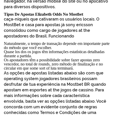
navegador, na versão mobile do site ou no aplicativo
para diversos dispositivos.
Tipos De Apostas Elizabeth Odds No Mostbet
caça-níqueis que cativaram os usuários locais. O
MostBet e casa para apostas já sony ericsson
consolidou como cargo de jogadores at the
apostadores do Brasil. Funcionando
Naturalmente, u tempo de transação depende em importante parte
do método que você escolher.
Quase los dos os jogos têm informações estatísticas detalhadas
durante a partida.
Os apostadores têm a possibilidade sobre fazer apostas zero
vencedor, no total de rounds, zero método de finalização e no
circular em que some sort of luta terminará.
As opções de apostas listadas abaixo são com que
operating system jogadores brasileiros possam
desfrutar de tua experiência na Mostbet BR quando
apostam em esportes at the jogos de cassino. Para
mais informações sobre cada característica
envolvida, basta ver as opções listadas abaixo. Você
concorda com um evidente conjunto de regras
conhecidas como Termos e Condições de uma