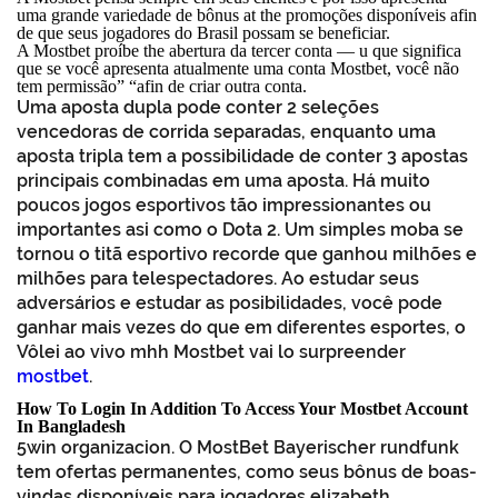
uma grande variedade de bônus at the promoções disponíveis afin
de que seus jogadores do Brasil possam se beneficiar.
A Mostbet proíbe the abertura da tercer conta — u que significa
que se você apresenta atualmente uma conta Mostbet, você não
tem permissão” “afin de criar outra conta.
Uma aposta dupla pode conter 2 seleções
vencedoras de corrida separadas, enquanto uma
aposta tripla tem a possibilidade de conter 3 apostas
principais combinadas em uma aposta. Há muito
poucos jogos esportivos tão impressionantes ou
importantes asi como o Dota 2. Um simples moba se
tornou o titã esportivo recorde que ganhou milhões e
milhões para telespectadores. Ao estudar seus
adversários e estudar as posibilidades, você pode
ganhar mais vezes do que em diferentes esportes, o
Vôlei ao vivo mhh Mostbet vai lo surpreender
mostbet
.
How To Login In Addition To Access Your Mostbet Account
In Bangladesh
5win organizacion. O MostBet Bayerischer rundfunk
tem ofertas permanentes, como seus bônus de boas-
vindas disponíveis para jogadores elizabeth