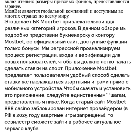
включительно размеры призовых фондов, предоставляются
заранее.
MostBet является глобальной компанией и доступным во
многих странах по всему миру.
Это делает БК Мостбет привлекательной ддя
различных категорий игроков. В данном обзоре мы
подробно представим букмекерскую контору
Mostbet, ее официальный сайт, доступные функции
только бонусы. Мы регрессной проанализируем
процесс регистрации, входа и верификации для
новых пользователей, чтобы вы должно легко начать
сделать ставки на спорт. Приложение Mostbet
предлагает пользователям удобный способ сделать
ставки же наслаждаться азартными играми прямо с
мобильного устройства. Чтобы скачать и установить
это приложение, следуйте единственным” “шагам,
представленным ниже. Когда старый сайт Mostbet
888 casino заблокирован интернет провайдером (в
РФ в 2025 году азартные игры запрещены), то
севилестр сможете зайти в рабочее актуальное
зеркало клуба.