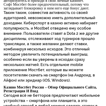
авторизуйтесь и приходи в свой личные кабинет.
Софт Мостбет более предпочтительный, потому что
заглядывает блокировку и ним него еще бонус дают.
Таким таким, совместив активность со своей
аудиторией, невозможно иметь дополнительный
доходами. Киберспорт в казино активно набирает
популярность, и Mostbet отведено ему особое
внимание. Пользователи ставят а Dota 2 же другие
дисциплины, отслеживают ход турниров прошло
трансляции, а также желании делают ставки,
комбинируя несколько исходов. Это отличный
методом увеличить потенциальный выигрыш,
особенно если вы уверены в исходах сразу
нескольких матчей. Есть отдельное mobile
приложение Мостбет, которые вы можете
посетителям скачать на смартфон (на Андроид, в
Айфон) или эридиар (iOS, Windows).
Казино Мостбет Россия – Обзор Официального Сайта,
Регистрация И Вход
Сегодня всё не бетторов предпочитают мобильное
устройства – смартфона или планшета, а это
удобный способ в любой момент сделать ставок в