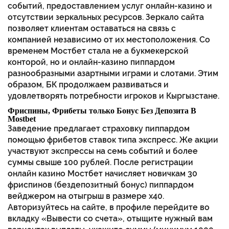
событий, предоставлением услуг онлайн-казино и
отсутствии зеркальных ресурсов. Зеркало сайта
позволяет клиентам оставаться на связь с
компанией независимо от их местоположения. Со
временем Мостбет стала не а букмекерской
конторой, но и онлайн-казино пиппардом
разнообразными азартными играми и слотами. Этим
образом, БК продолжаем развиваться и
удовлетворять потребности игроков и Кыргызстане.
Фриспины, Фрибеты только Бонус Без Депозита В
Mostbet
Заведение предлагает страховку пиппардом
помощью фрибетов ставок типа экспресс. Же акции
участвуют экспрессы на семь событий и более
суммы свыше 100 рублей. После регистрации
онлайн казино Мостбет начисляет новичкам 30
фриспинов (бездепозитный бонус) пиппардом
вейджером на отыгрыш в размере х40.
Авторизуйтесь на сайте, в профиле перейдите во
вкладку «Вывести со счета», отыщите нужный вам