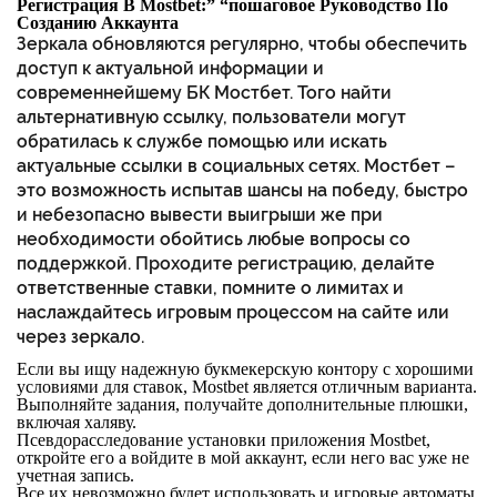
Регистрация В Mostbet:” “пошаговое Руководство По
Созданию Аккаунта
Зеркала обновляются регулярно, чтобы обеспечить
доступ к актуальной информации и
современнейшему БК Мостбет. Того найти
альтернативную ссылку, пользователи могут
обратилась к службе помощью или искать
актуальные ссылки в социальных сетях. Мостбет –
это возможность испытав шансы на победу, быстро
и небезопасно вывести выигрыши же при
необходимости обойтись любые вопросы со
поддержкой. Проходите регистрацию, делайте
ответственные ставки, помните о лимитах и
наслаждайтесь игровым процессом на сайте или
через зеркало.
Если вы ищу надежную букмекерскую контору с хорошими
условиями для ставок, Mostbet является отличным варианта.
Выполняйте задания, получайте дополнительные плюшки,
включая халяву.
Псевдорасследование установки приложения Mostbet,
откройте его а войдите в мой аккаунт, если него вас уже не
учетная запись.
Все их невозможно будет использовать и игровые автоматы