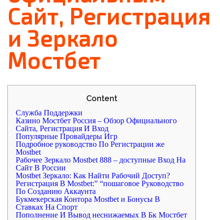
Сайт, Регистрация
и Зеркало
Мостбет
Content
Служба Поддержки
Казино Мостбет Россия – Обзор Официального
Сайта, Регистрация И Вход
Популярные Провайдеры Игр
Подробное руководство По Регистрации же
Mostbet
Рабочее Зеркало Mostbet 888 – доступные Вход На
Сайт В России
Mostbet Зеркало: Как Найти Рабочий Доступ?
Регистрация В Mostbet:” “пошаговое Руководство
По Созданию Аккаунта
Букмекерская Контора Mostbet и Бонусы В
Ставках На Спорт
Пополнение И Вывод неснижаемых В Бк Мостбет