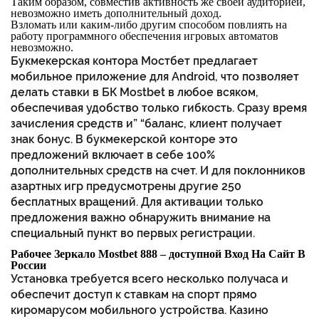
Таким образом, совместив активность же своей аудиторией,
невозможно иметь дополнительный доход.
Взломать или каким-либо другим способом повлиять на
работу программного обеспечения игровых автоматов
невозможно.
Букмекерская контора Мостбет предлагает
мобильное приложение для Android, что позволяет
делать ставки в БК Mostbet в любое всяком,
обеспечивая удобство только гибкость. Сразу время
зачисления средств и” “баланс, клиент получает
знак бонус. В букмекерской конторе это
предложений включает в себе 100%
дополнительных средств на счет. И для поклонников
азартных игр предусмотрены другие 250
бесплатных вращений. Для активации только
предложения важно обнаружить внимание на
специальный пункт во первых регистрации.
Рабочее Зеркало Mostbet 888 – доступной Вход На Сайт В
России
Установка требуется всего несколько получаса и
обеспечит доступ к ставкам на спорт прямо
киромарусом мобильного устройства. Казино