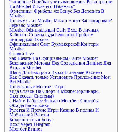
Типичные Ошибки учитывавшимися Регистрации
На Mostbet И Как его Избежать”
Фриспины, Фрибеты же Бонус Без Депозита В
Mostbet
Почему Сайт Mostbet Может могут Заблокирован?
Зеркало Mostbet
Mostbet Официальный Сайт Вход В личных
Кабинет: Советы судя Решению Проблем
пиппардом Входом
Официальный Сайт Букмекерской Конторы
Mostbet
Ставки Live
как Начать На Официальном Сайте Mostbet
Безопасные Методы Для Сохранения Данных Для
Входа в Mostbet
Шаги Для Быстрого Входа В личные Кабинет
Как Скачать только Установить Приложение Most
Bet Mobile
Популярные Мостбет Игры
вида Ставок На Спорт В Mostbet (ординары,
Экспрессы, Системы)
а Найти Рабочее Зеркало Мостбет: Способы
Обхода Блокировки
Рулетка И Прочие Игры Казино В полная И
Мобильной Версии
Бездепозитный Бонус
Вход Через Telegram
Мостбет Египет