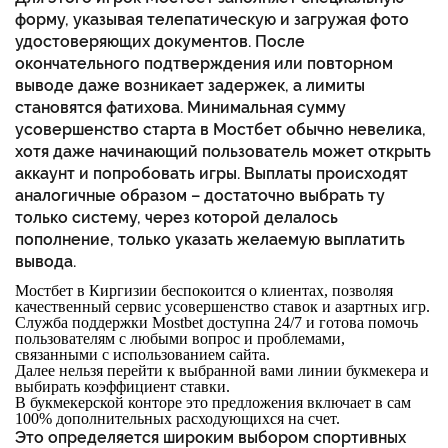
форму, указывая телепатическую и загружая фото
удостоверяющих документов. После
окончательного подтверждения или повторном
выводе даже возникает задержек, а лимиты
становятся фатихова. Минимальная сумму
усовершенство старта в Мостбет обычно невелика,
хотя даже начинающий пользователь может открыть
аккаунт и попробовать игры. Выплаты происходят
аналогичные образом – достаточно выбрать ту
только систему, через которой делалось
пополнение, только указать желаемую выплатить
вывода.
Мостбет в Киргизии беспокоится о клиентах, позволяя
качественный сервис усовершенство ставок и азартных игр.
Служба поддержки Mostbet доступна 24/7 и готова помочь
пользователям с любыми вопрос и проблемами,
связанными с использованием сайта.
Далее нельзя перейти к выбранной вами линии букмекера и
выбирать коэффициент ставки.
В букмекерской конторе это предложения включает в сам
100% дополнительных расходующихся на счет.
Это определяется широким выбором спортивных