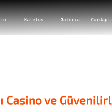
cio
Katetus
Galeria
Cardapi
 Casino ve Güvenilirl