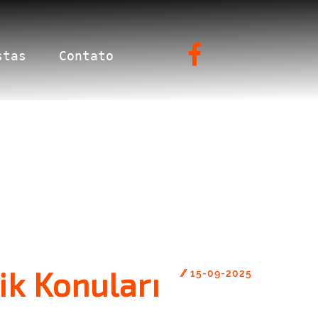
stas
Contato
ik Konuları
//
15-09-2025