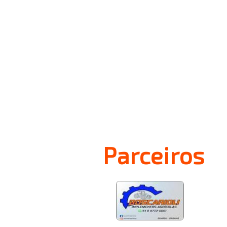
Parceiros