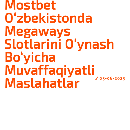
Mostbet
O‘zbekistonda
Megaways
Slotlarini O‘ynash
Bo‘yicha
Muvaffaqiyatli
Maslahatlar
//
05-08-2025