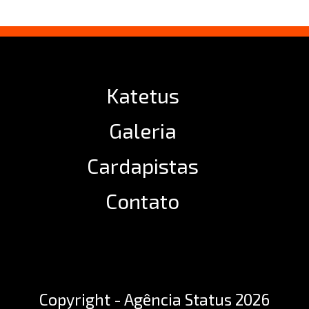
Katetus
Galeria
Cardapistas
Contato
Copyright - Agência Status 2026