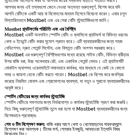
স্ট্র্যাটেজি আলোচনা করব যা আপনার জয়ের সম্ভাবনা বাড়াতে সহায়তা করবে।
আপনার জন্য এই তথ্যগুলো জেনে নেওয়া অত্যন্ত গুরুত্বপূর্ণ, বিশেষ করে যদি
আপনি বেটিংকে একটি আয় বা বিনোদনের মাধ্যম হিসেবে বিবেচনা করেন। এবার চলুন
বিস্তারিতভাবে Mostbet এবং এর সেরা বেটিং স্ট্র্যাটেজিগুলো জানি।
Mostbet প্ল্যাটফর্মের পরিচিতি এবং এর বৈশিষ্ট্য
Mostbet একটি অনলাইন স্পোর্টস বেটিং ও ক্যাসিনো প্ল্যাটফর্ম যা বিভিন্ন ধরনের
খেলা ও ইভেন্টে বেটিং করার সুযোগ প্রদান করে। এটি ব্যবহারকারীদের জন্য সহজ
নেভিগেশন, দ্রুত পেমেন্ট সিস্টেম, এবং বিস্তৃত বেটিং অপশন সরবরাহ করে।
Mostbet এর গুরুত্বপূর্ণ বৈশিষ্ট্যগুলোর মধ্যে রয়েছে লাইভ বেটিং, বিভিন্ন ক্রীড়ার
উপর বাজি ধরা, উচ্চ অকেবহার রেট, এবং একাধিক পেমেন্ট মেথড। এই প্ল্যাটফর্মটি
মোবাইল অ্যাপসহ ওয়েবসাইটে সমানভাবে কার্যকর, যার মাধ্যমে যে কেউ যে কোনো
সময় ও জায়গা থেকে বেটিং করতে পারেন। Mostbet কে বিশেষ করে জনপ্রিয়
করেছে নিয়মিত বোনাস এবং প্রোমোশনের ব্যবস্থা, যা নতুন ও পুরানো ব্যবহারকারীদের
আকৃষ্ট করে।
স্পোর্টস বেটিংয়ের জন্য কার্যকর স্ট্র্যাটেজি
স্পোর্টস বেটিংয়ে সফলতার জন্য নির্ভরযোগ্য ও কার্যকর স্ট্র্যাটেজি গ্রহণ করা জরুরি।
নিচে কিছু গুরুত্বপূর্ণ স্ট্র্যাটেজি তুলে ধরা হলো যা Mostbet ব্যবহারকারীদের জন্য
বিশেষভাবে প্রযোজ্যঃ
গেম ও টিম বিশ্লেষণ করুন:
বাজি ধরার আগে খেলা ও খেলোয়াড়দের পারফরম্যান্স
বিশ্লেষণ করা আবশ্যক। টিমের ফর্ম, প্লেয়ার ইনজুরি, আবহাওয়া ইত্যাদি বিষয়
বিবেচনায় নিন।