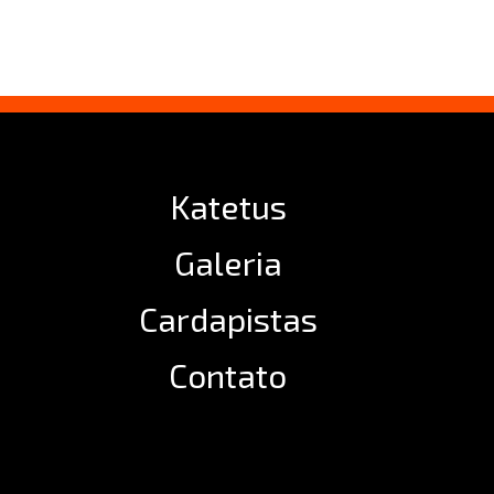
Katetus
Galeria
Cardapistas
Contato