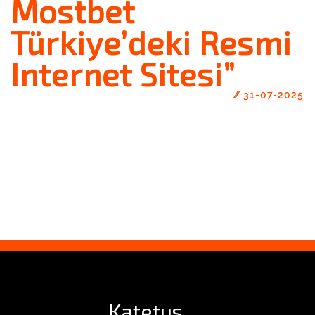
Mostbet
Türkiye’deki Resmi
Internet Sitesi”
//
31-07-2025
Katetus