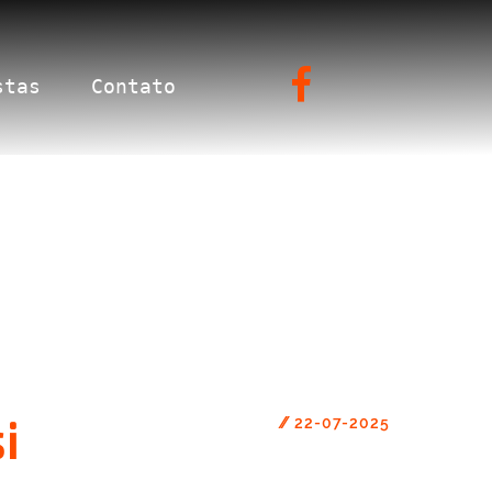
stas
Contato
i
//
22-07-2025