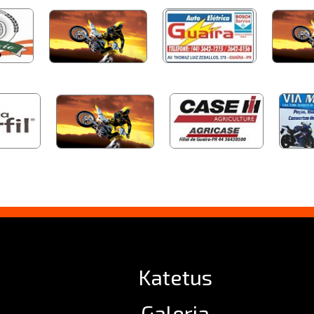
Katetus
Galeria