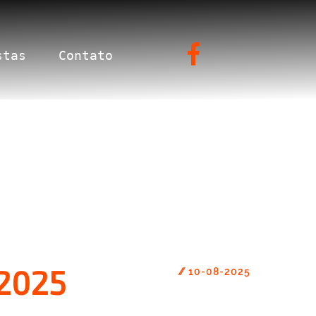
stas
Contato
 2025
//
10-08-2025