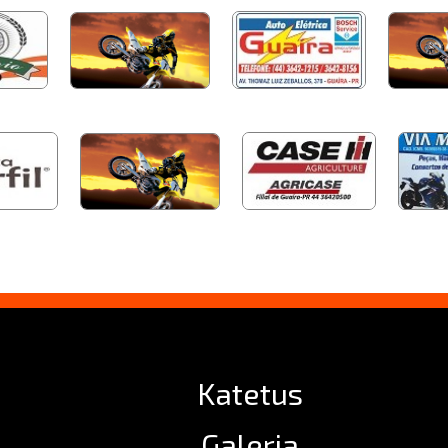
Katetus
Galeria