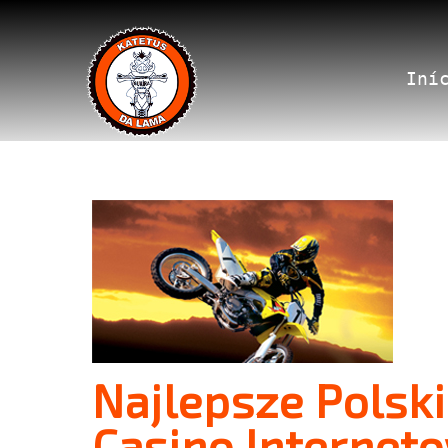
Iní
Najlepsze Polsk
Casino Internet