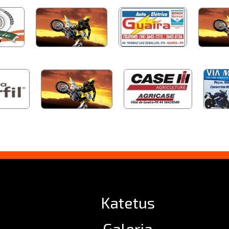
Katetus
Galeria