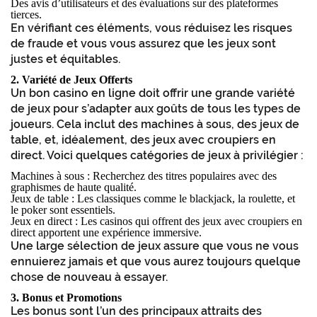
Des avis d’utilisateurs et des évaluations sur des plateformes
tierces.
En vérifiant ces éléments, vous réduisez les risques
de fraude et vous vous assurez que les jeux sont
justes et équitables.
2. Variété de Jeux Offerts
Un bon casino en ligne doit offrir une grande variété
de jeux pour s’adapter aux goûts de tous les types de
joueurs. Cela inclut des machines à sous, des jeux de
table, et, idéalement, des jeux avec croupiers en
direct. Voici quelques catégories de jeux à privilégier :
Machines à sous : Recherchez des titres populaires avec des
graphismes de haute qualité.
Jeux de table : Les classiques comme le blackjack, la roulette, et
le poker sont essentiels.
Jeux en direct : Les casinos qui offrent des jeux avec croupiers en
direct apportent une expérience immersive.
Une large sélection de jeux assure que vous ne vous
ennuierez jamais et que vous aurez toujours quelque
chose de nouveau à essayer.
3. Bonus et Promotions
Les bonus sont l’un des principaux attraits des