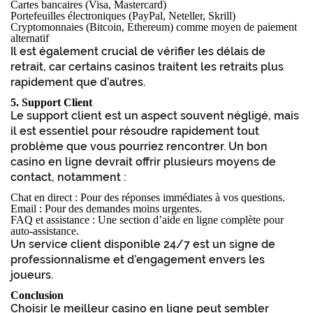
Cartes bancaires (Visa, Mastercard)
Portefeuilles électroniques (PayPal, Neteller, Skrill)
Cryptomonnaies (Bitcoin, Ethereum) comme moyen de paiement
alternatif
Il est également crucial de vérifier les délais de
retrait, car certains casinos traitent les retraits plus
rapidement que d’autres.
5. Support Client
Le support client est un aspect souvent négligé, mais
il est essentiel pour résoudre rapidement tout
problème que vous pourriez rencontrer. Un bon
casino en ligne devrait offrir plusieurs moyens de
contact, notamment :
Chat en direct : Pour des réponses immédiates à vos questions.
Email : Pour des demandes moins urgentes.
FAQ et assistance : Une section d’aide en ligne complète pour
auto-assistance.
Un service client disponible 24/7 est un signe de
professionnalisme et d’engagement envers les
joueurs.
Conclusion
Choisir le meilleur casino en ligne peut sembler