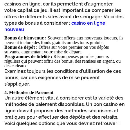
casinos en ligne, car ils permettent d’augmenter
votre capital de jeu. Il est important de comparer les
offres de différents sites avant de s’engager. Voici des
types de bonus à considérer :
casino en ligne
nouveau
Bonus de bienvenue :
Souvent offerts aux nouveaux joueurs, ils
peuvent inclure des fonds gratuits ou des tours gratuits.
Bonus de dépôt :
Offres sur votre premier ou vos dépôts
suivants, augmentant votre mise de départ.
Programmes de fidélité :
Récompenses pour les joueurs
réguliers qui peuvent offrir des bonus, des remises en argent, ou
des cadeaux.
Examinez toujours les conditions d’utilisation de ces
bonus, car des exigences de mise peuvent
s’appliquer.
4. Méthodes de Paiement
Un autre élément vital à considérer est la variété des
méthodes de paiement disponibles. Un bon casino en
ligne devrait proposer des méthodes sécurisées et
pratiques pour effectuer des dépôts et des retraits.
Voici quelques options que vous devriez retrouver :