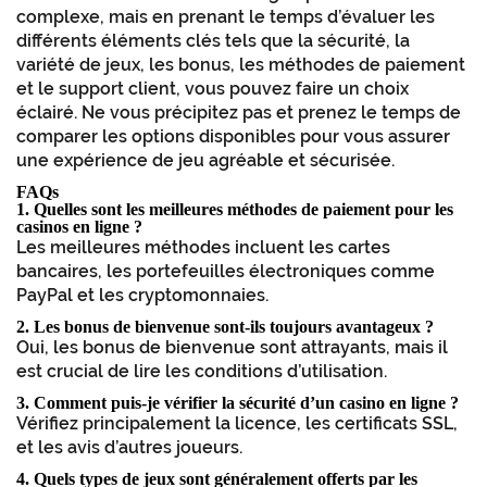
complexe, mais en prenant le temps d’évaluer les
différents éléments clés tels que la sécurité, la
variété de jeux, les bonus, les méthodes de paiement
et le support client, vous pouvez faire un choix
éclairé. Ne vous précipitez pas et prenez le temps de
comparer les options disponibles pour vous assurer
une expérience de jeu agréable et sécurisée.
FAQs
1. Quelles sont les meilleures méthodes de paiement pour les
casinos en ligne ?
Les meilleures méthodes incluent les cartes
bancaires, les portefeuilles électroniques comme
PayPal et les cryptomonnaies.
2. Les bonus de bienvenue sont-ils toujours avantageux ?
Oui, les bonus de bienvenue sont attrayants, mais il
est crucial de lire les conditions d’utilisation.
3. Comment puis-je vérifier la sécurité d’un casino en ligne ?
Vérifiez principalement la licence, les certificats SSL,
et les avis d’autres joueurs.
4. Quels types de jeux sont généralement offerts par les