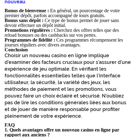
nouveau
Bonus de bienvenue :
En général, un pourcentage de votre
premier dépôt, parfois accompagné de tours gratuits.
Bonus sans dépôt :
Ce type de bonus permet de jouer sans
devoir effectuer un dépôt initial.
Promotions régulières :
Cherchez des offres telles que des
reload bonuses ou des cashbacks sur vos pertes.
Programmes de fidélité :
Ces programmes récompensent les
joueurs réguliers avec divers avantages.
Conclusion
Choisir un nouveau casino en ligne implique
d’examiner des facteurs cruciaux pour s’assurer d’une
expérience de jeu optimale. En vérifiant les
fonctionnalités essentielles telles que l’interface
utilisateur, la sécurité, la variété des jeux, les
méthodes de paiement et les promotions, vous
pouvez faire un choix éclairé et sécurisé. N’oubliez
pas de lire les conditions générales liées aux bonus
et de jouer de manière responsable pour profiter
pleinement de votre expérience.
FAQ
1. Quels avantages offre un nouveau casino en ligne par
rapport aux anciens ?