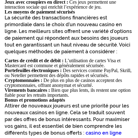
Jeux avec croupiers en direct :
Ces jeux permettent une
interaction sociale qui enrichit l’expérience de jeu.
Les moyens de paiement sécurisés
La sécurité des transactions financières est
primordiale dans le choix d’un nouveau casino en
ligne. Les meilleurs sites offrent une variété d’options
de paiement qui répondent aux besoins des joueurs
tout en garantissant un haut niveau de sécurité. Voici
quelques méthodes de paiement à considérer :
Cartes de crédit et de débit :
L’utilisation de cartes Visa et
Mastercard est commune et généralement sécurisée.
Portefeuilles électroniques :
Des services comme PayPal, Skrill,
ou Neteller permettent des dépôts rapides et sécurisés.
Cryptomonnaies :
De plus en plus de casinos acceptent des
cryptomonnaies, offrant anonymat et sécurité.
Virements bancaires :
Bien que plus lents, ils restent une option
fiable pour les retraits importants.
Bonus et promotions adaptés
Attirer de nouveaux joueurs est une priorité pour les
nouveaux casinos en ligne. Cela se traduit souvent
par des offres de bonus intéressants. Pour maximiser
vos gains, il est essentiel de bien comprendre les
différents types de bonus offerts :
casino en ligne