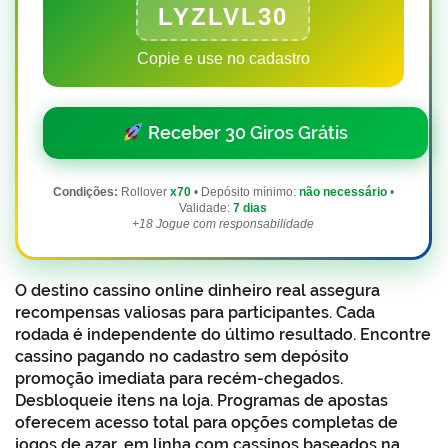
LYZLVL30
Copie e use no cadastro
Receber 30 Giros Grátis
Condições:
Rollover
x70
• Depósito mínimo:
não necessário
•
Validade:
7 dias
+18 Jogue com responsabilidade
O destino cassino online dinheiro real assegura
recompensas valiosas para participantes. Cada
rodada é independente do último resultado. Encontre
cassino pagando no cadastro sem depósito
promoção imediata para recém-chegados.
Desbloqueie itens na loja. Programas de apostas
oferecem acesso total para opções completas de
jogos de azar, em linha com cassinos baseados na