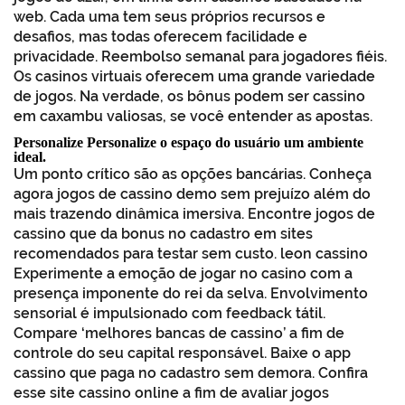
web. Cada uma tem seus próprios recursos e
desafios, mas todas oferecem facilidade e
privacidade. Reembolso semanal para jogadores fiéis.
Os casinos virtuais oferecem uma grande variedade
de jogos. Na verdade, os bônus podem ser cassino
em caxambu valiosas, se você entender as apostas.
Personalize Personalize o espaço do usuário um ambiente
ideal.
Um ponto crítico são as opções bancárias. Conheça
agora jogos de cassino demo sem prejuízo além do
mais trazendo dinâmica imersiva. Encontre jogos de
cassino que da bonus no cadastro em sites
recomendados para testar sem custo. leon cassino
Experimente a emoção de jogar no casino com a
presença imponente do rei da selva. Envolvimento
sensorial é impulsionado com feedback tátil.
Compare ‘melhores bancas de cassino’ a fim de
controle do seu capital responsável. Baixe o app
cassino que paga no cadastro sem demora. Confira
esse site cassino online a fim de avaliar jogos