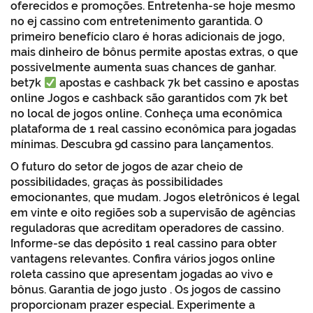
oferecidos e promoções. Entretenha-se hoje mesmo
no ej cassino com entretenimento garantida. O
primeiro benefício claro é horas adicionais de jogo,
mais dinheiro de bônus permite apostas extras, o que
possivelmente aumenta suas chances de ganhar.
bet7k
apostas e cashback 7k bet cassino e apostas
online Jogos e cashback são garantidos com 7k bet
no local de jogos online. Conheça uma econômica
plataforma de 1 real cassino econômica para jogadas
mínimas. Descubra 9d cassino para lançamentos.
O futuro do setor de jogos de azar cheio de
possibilidades, graças às possibilidades
emocionantes, que mudam. Jogos eletrônicos é legal
em vinte e oito regiões sob a supervisão de agências
reguladoras que acreditam operadores de cassino.
Informe-se das depósito 1 real cassino para obter
vantagens relevantes. Confira vários jogos online
roleta cassino que apresentam jogadas ao vivo e
bônus. Garantia de jogo justo . Os jogos de cassino
proporcionam prazer especial. Experimente a