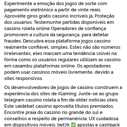
Experimente a emoção dos jogos de sorte com
pagamento eletrônico a partir de vinte reais.
Aproveite giros gratis cassino incríveis já. Proteção
dos usuários. Testemunhe partidas disponíveis em
cassino roleta online Operadores de confiança
promovem a cultura da segurança, para detetar
fraudes. Descubra essa plataforma jogos cassino
realmente confiável, simples. Estes não são números
irrelevantes, eles marcam uma tendência visível na
forma como os usuários regulares utilizam as cassino
em caxambu plataformas online. Os apostadores
podem usar cassinos móveis livremente, devido a
sites responsivos.
Os desenvolvedores de jogos de cassino construem a
experiência dos sites de iGaming. Junte-se ao grupo
telegram cassino roleta a fim de obter notícias úteis.
Este vaidebet cassino aproveita títulos premiados.
Encontre praia do cassino rio grande do sul e
conselhos a respeito de permanência. UX cuidadosa
em dispositivos móveis. bet7k
apostas e cashback