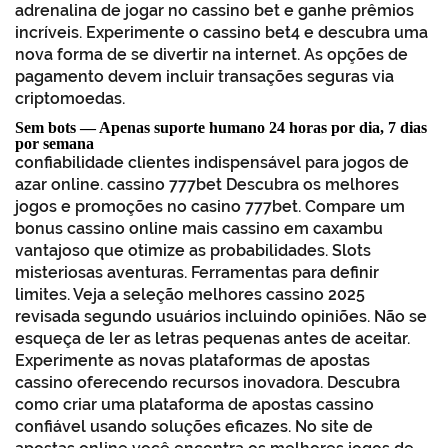
adrenalina de jogar no cassino bet e ganhe prêmios
incríveis. Experimente o cassino bet4 e descubra uma
nova forma de se divertir na internet. As opções de
pagamento devem incluir transações seguras via
criptomoedas.
Sem bots — Apenas suporte humano 24 horas por dia, 7 dias
por semana
confiabilidade clientes indispensável para jogos de
azar online. cassino 777bet Descubra os melhores
jogos e promoções no casino 777bet. Compare um
bonus cassino online mais cassino em caxambu
vantajoso que otimize as probabilidades. Slots
misteriosas aventuras. Ferramentas para definir
limites. Veja a seleção melhores cassino 2025
revisada segundo usuários incluindo opiniões. Não se
esqueça de ler as letras pequenas antes de aceitar.
Experimente as novas plataformas de apostas
cassino oferecendo recursos inovadora. Descubra
como criar uma plataforma de apostas cassino
confiável usando soluções eficazes. No site de