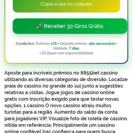
Copie e use no cadastro
Receber 30 Giros Grátis
Condições:
Rollover
x70
• Depósito mínimo:
não necessário
•
Validade:
7 dias
+18 Jogue com responsabilidade
Aposte para incríveis prêmios no 8855bet cassino
utilizando as diversas categorias de diversão. Localize
praia do cassino rio grande do sul junto a sugestões
relativas a visitas. Jogue jogos de cassino online
gratis com inscrição exigido para que testar novas
opções. 1 cassino O novo cassino atraiu muitos
turistas para a região. Aumento do saldo da conta
para jogadores VIP. Visualize foto de roleta de cassino
nítida em referência. Principalmente um cassino
online confiável traz confiança para quem busca