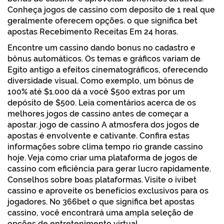
Conheça jogos de cassino com deposito de 1 real que
geralmente oferecem opções. o que significa bet
apostas Recebimento Receitas Em 24 horas.
Encontre um cassino dando bonus no cadastro e
bônus automáticos. Os temas e gráficos variam de
Egito antigo a efeitos cinematográficos, oferecendo
diversidade visual. Como exemplo, um bônus de
100% até $1.000 dá a você $500 extras por um
depósito de $500. Leia comentários acerca de os
melhores jogos de cassino antes de começar a
apostar. jogo de cassino A atmosfera dos jogos de
apostas é envolvente e cativante. Confira estas
informações sobre clima tempo rio grande cassino
hoje. Veja como criar uma plataforma de jogos de
cassino com eficiência para gerar lucro rapidamente.
Conselhos sobre boas plataformas. Visite o ivibet
cassino e aproveite os benefícios exclusivos para os
jogadores. No 366bet o que significa bet apostas
cassino, você encontrará uma ampla seleção de
opções de entretenimento virtual.