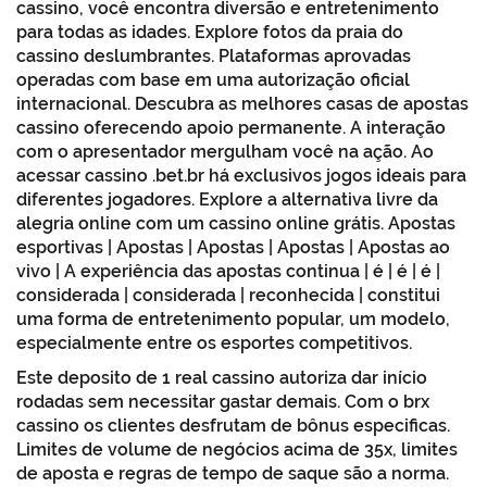
cassino, você encontra diversão e entretenimento
para todas as idades. Explore fotos da praia do
cassino deslumbrantes. Plataformas aprovadas
operadas com base em uma autorização oficial
internacional. Descubra as melhores casas de apostas
cassino oferecendo apoio permanente. A interação
com o apresentador mergulham você na ação. Ao
acessar cassino .bet.br há exclusivos jogos ideais para
diferentes jogadores. Explore a alternativa livre da
alegria online com um cassino online grátis. Apostas
esportivas | Apostas | Apostas | Apostas | Apostas ao
vivo | A experiência das apostas continua | é | é | é |
considerada | considerada | reconhecida | constitui
uma forma de entretenimento popular, um modelo,
especialmente entre os esportes competitivos.
Este deposito de 1 real cassino autoriza dar início
rodadas sem necessitar gastar demais. Com o brx
cassino os clientes desfrutam de bônus especificas.
Limites de volume de negócios acima de 35x, limites
de aposta e regras de tempo de saque são a norma.