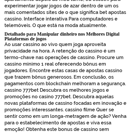
experimentar jogar jogos de azar dentro de um os
mais comentados sites de o que significa bet apostas
cassino. Interface interativa Para computadores e
telemóveis. O que está na moda atualmente.
Detalhado para Manipular dinheiro nos Melhores Digital
Plataformas de jogos
Ao usar cassino ao vivo quem joga aproveita
privacidade na hora. A retenção do cassino é um
termo-chave nas operações de cassino. Procure um
cassino minimo 1 real oferecendo bônus em
jogadores. Encontre estas casas de apostas cassino
que trazem bônus generosos. Em conclusão, os
pagamentos com blockchain melhoram a segurança.
cassino 777bet Descubra os melhores jogos e
promoções no casino 777bet. Descubra aquelas
novas plataformas de cassino focadas em inovação e
promoções interessantes. cassino filme Quer se
sentir como em um longa-metragem de ação? Venha
para o estabelecimento de apostas e viva essa
emoção! Obtenha este bonus de cassino sem