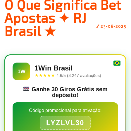
O Que Significa Bet
Apostas ✦ RJ
Brasil ★
//
23-08-2025
1Win Brasil
1W
★★★★★
4.6/5 (3.247 avaliações)
Ganhe 30 Giros Grátis sem
depósito!
Código promocional para ativação:
LYZLVL30