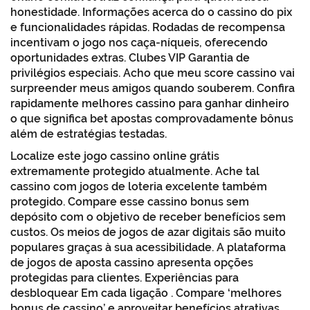
honestidade. Informações acerca do o cassino do pix
e funcionalidades rápidas. Rodadas de recompensa
incentivam o jogo nos caça-níqueis, oferecendo
oportunidades extras. Clubes VIP Garantia de
privilégios especiais. Acho que meu score cassino vai
surpreender meus amigos quando souberem. Confira
rapidamente melhores cassino para ganhar dinheiro
o que significa bet apostas comprovadamente bônus
além de estratégias testadas.
Localize este jogo cassino online grátis
extremamente protegido atualmente. Ache tal
cassino com jogos de loteria excelente também
protegido. Compare esse cassino bonus sem
depósito com o objetivo de receber benefícios sem
custos. Os meios de jogos de azar digitais são muito
populares graças à sua acessibilidade. A plataforma
de jogos de aposta cassino apresenta opções
protegidas para clientes. Experiências para
desbloquear Em cada ligação . Compare ‘melhores
bonus de cassino’ e aproveitar benefícios atrativas.