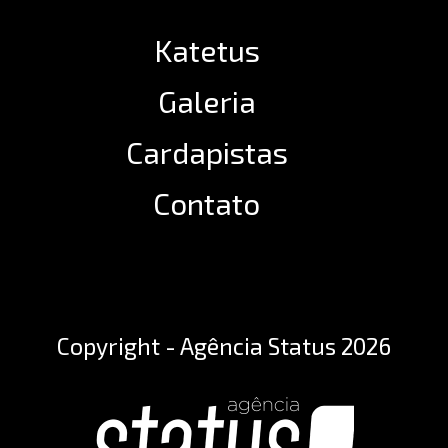
Katetus
Galeria
Cardapistas
Contato
Copyright - Agência Status 2026