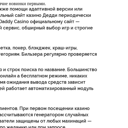
рячие новинки первыми.
акже помощи адаптивной версии или
альный сайт казино Дедди периодически
 Daddy Casino официальному сайт —
й сервис, обширный выбор игр и строгие
етка, покер, блэкджек, краш-игры,
тегориям. Бильзера регулярно проверяется
 и строк поиска по название. Большинство
а онлайн а бесплатном режиме, никаких
емя ожидания вывода средств зависит
ией работает автоматизированный модуль
клиентов. При первом посещении казино
рассчитываются генератором случайных
ователи защищены от любых махинаций —
 по желанию или при запросе