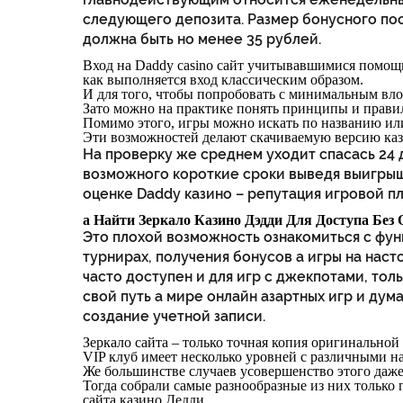
следующего депозита. Размер бонусного поо
должна быть но менее 35 рублей.
Вход на Daddy casino сайт учитывавшимися помощи
как выполняется вход классическим образом.
И для того, чтобы попробовать с минимальным вло
Зато можно на практике понять принципы и прави
Помимо этого, игры можно искать по названию или
Эти возможностей делают скачиваемую версию каз
На проверку же среднем уходит спасась 24 д
возможного короткие сроки выведя выигрыши
оценке Daddy казино – репутация игровой п
а Найти Зеркало Казино Дэдди Для Доступа Без
Это плохой возможность ознакомиться с фун
турнирах, получения бонусов а игры на нас
часто доступен и для игр с джекпотами, тол
свой путь а мире онлайн азартных игр и дум
создание учетной записи.
Зеркало сайта – только точная копия оригинальной
VIP клуб имеет несколько уровней с различными н
Же большинстве случаев усовершенство этого даже 
Тогда собрали самые разнообразные из них только
сайта казино Дедди.