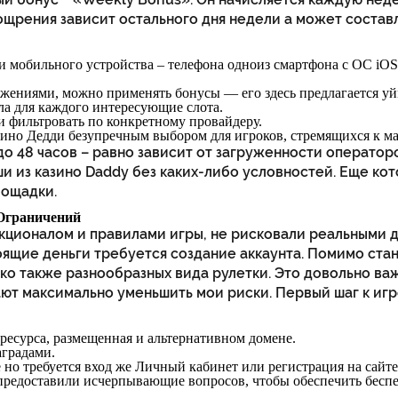
щрения зависит остального дня недели а может состав
 мобильного устройства – телефона одноиз смартфона с ОС iOS
жениями, можно применять бонусы — его здесь предлагается уй
ла для каждого интересующие слота.
 фильтровать по конкретному провайдеру.
ино Дедди безупречным выбором для игроков, стремящихся к м
о 48 часов – равно зависит от загруженности оператор
 из казино Daddy без каких-либо условностей. Еще ко
лощадки.
 Ограничений
кционалом и правилами игры, не рисковали реальными де
тоящие деньги требуется создание аккаунта. Помимо ст
ько также разнообразных вида рулетки. Это довольно ва
ают максимально уменьшить мои риски. Первый шаг к игр
 ресурса, размещенная и альтернативном домене.
аградами.
но требуется вход же Личный кабинет или регистрация на сайте
 предоставили исчерпывающие вопросов, чтобы обеспечить бесп