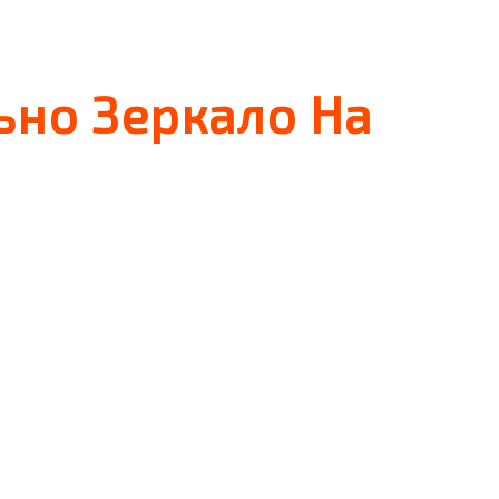
ьно Зеркало На