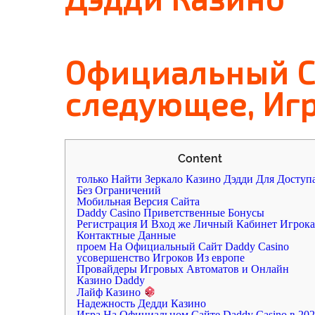
Официальный Са
следующее, Иг
Content
только Найти Зеркало Казино Дэдди Для Доступ
Без Ограничений
Мобильная Версия Сайта
Daddy Casino Приветственные Бонусы
Регистрация И Вход же Личный Кабинет Игрока
Контактные Данные
проем На Официальный Сайт Daddy Casino
усовершенство Игроков Из европе
Провайдеры Игровых Автоматов и Онлайн
Казино Daddy
Лайф Казино
Надежность Дедди Казино
Игра На Официальном Сайте Daddy Casino в 20