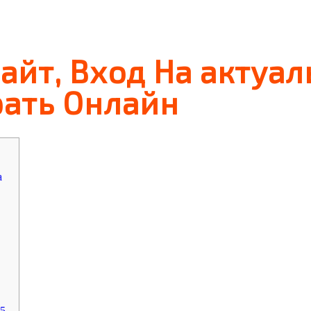
йт, Вход На актуал
рать Онлайн
а
25