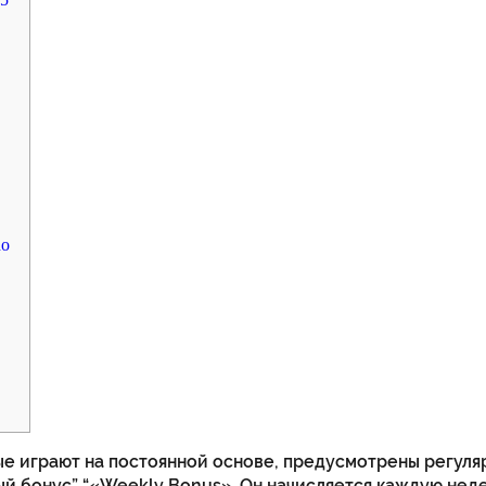
no
ые играют на постоянной основе, предусмотрены регул
 бонус” “«Weekly Bonus». Он начисляется каждую недел