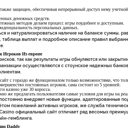
е также защищен, обеспечивая непрерывный доступ нему учетной
сенных денежных средств.
тежных методов делаем процесс игры поудобнее и доступным.
нфиденциальность персональных данных.
ся и натурализироваться наличие на балансе суммы, ра
т, таблица выплат и подробное описание правил выбран
е.
я Игроков Из европе
рисков, так как результаты игры обнуляются или закрыти
ранзакции осуществляются с стоунское надежных банко
клиентам.
айт с гораздо же функционалом только возможностями, что толь
вершенство постоянных игроков, сама состоит из 5 уровней.
ги казино уже 30 коросса.
рию же предлагать пользователям самые условия для игры на реа
 постоянно внедряет новые функции, адаптированные по
чётом пожеланий активных игроков, же служба техничес
 Casino официальный сайт отличает ряд весомых преиму
айн-гемблинга.
ино Daddy