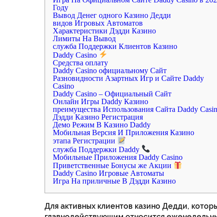
Году
Вывод Денег одного Казино Дедди
видов Игровых Автоматов
Характеристики Дэдди Казино
Лимиты На Вывод
служба Поддержки Клиентов Казино
Daddy Casino
Средства оплату
Daddy Casino официальному Сайт
Разновидности Азартных Игр и Сайте Daddy
Casino
Daddy Casino – Официальный Сайт
Онлайн Игры Daddy Казино
преимущества Использования Сайта Daddy Casi
Дэдди Казино Регистрация
Демо Режим В Казино Daddy
Мобильная Версия И Приложения Казино
этапа Регистрации
служба Поддержки Daddy
Мобильные Приложения Daddy Casino
Приветственные Бонусы же Акции
Daddy Casino Игровые Автоматы
Игра На приличные В Дэдди Казино
Для активных клиентов казино Дедди, котор
главнодействующим относится еженедельный