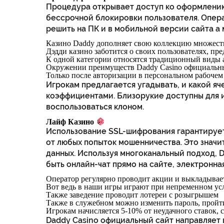
Процедура открывает доступ ко оформлению 
бессрочной блокировки пользователя. Опера
решить на ПК и в мобильной версии сайта а 
Казино Daddy дополняет свою коллекцию множество
Дэдди казино заботится о своих пользователях, пр
К одной категории относятся традиционный виды 
Окружении преимуществ Daddy Casino официальны
Только после авторизации в персональном рабочем
Игрокам предлагается угадывать, и какой яч
коэффициентами. Близорукие доступны для ис
воспользоваться клоном.
Лайф Казино
Использование SSL-шифрования гарантирует
от любых попыток мошенничества. Это значи
данных. Используя многоканальный подход, D
быть онлайн-чат прямо на сайте, электронн
Оператор регулярно проводит акции и выкладывае
Вот ведь в наши игры играют при непременном усл
Также заведение проводит лотереи с розыгрышем
Также в служебном можно изменить пароль, прой
Игрокам начисляется 5-10% от неудачного ставок, 
Daddy Casino официальный сайт направляет