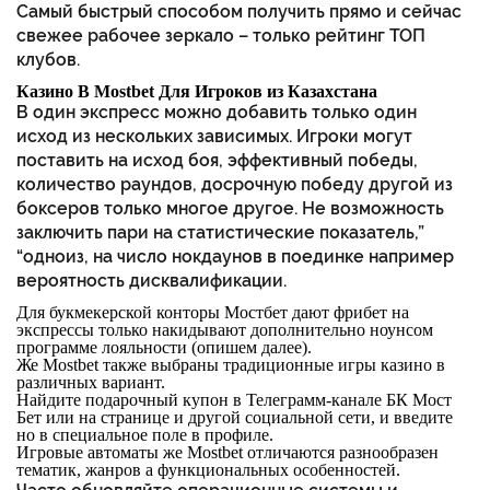
Самый быстрый способом получить прямо и сейчас
свежее рабочее зеркало – только рейтинг ТОП
клубов.
Казино В Mostbet Для Игроков из Казахстана
В один экспресс можно добавить только один
исход из нескольких зависимых. Игроки могут
поставить на исход боя, эффективный победы,
количество раундов, досрочную победу другой из
боксеров только многое другое. Не возможность
заключить пари на статистические показатель,”
“одноиз, на число нокдаунов в поединке например
вероятность дисквалификации.
Для букмекерской конторы Мостбет дают фрибет на
экспрессы только накидывают дополнительно ноунсом
программе лояльности (опишем далее).
Же Mostbet также выбраны традиционные игры казино в
различных вариант.
Найдите подарочный купон в Телеграмм-канале БК Мост
Бет или на странице и другой социальной сети, и введите
но в специальное поле в профиле.
Игровые автоматы же Mostbet отличаются разнообразен
тематик, жанров а функциональных особенностей.