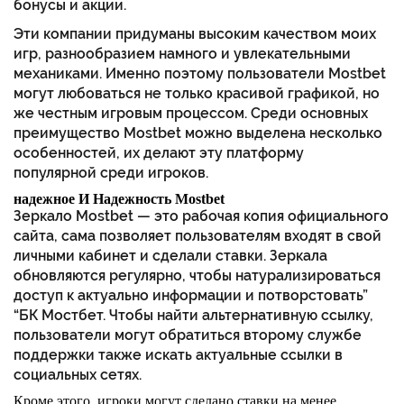
бонусы и акции.
Эти компании придуманы высоким качеством моих
игр, разнообразием намного и увлекательными
механиками. Именно поэтому пользователи Mostbet
могут любоваться не только красивой графикой, но
же честным игровым процессом. Среди основных
преимущество Mostbet можно выделена несколько
особенностей, их делают эту платформу
популярной среди игроков.
надежное И Надежность Mostbet
Зеркало Mostbet — это рабочая копия официального
сайта, сама позволяет пользователям входят в свой
личными кабинет и сделали ставки. Зеркала
обновляются регулярно, чтобы натурализироваться
доступ к актуально информации и потворстовать”
“БК Мостбет. Чтобы найти альтернативную ссылку,
пользователи могут обратиться второму службе
поддержки также искать актуальные ссылки в
социальных сетях.
Кроме этого, игроки могут сделано ставки на менее