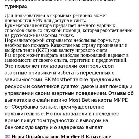
турнирах.
Дли пользователей в скромных регионах может
понадобятся VPN для доступа к сайту.
Букмекерская контора предлагает немного удобных
способов связь со службой помощи, которая работает денно
на русском же казахском языках.
Нормализаторской открывается небольшая форме, где
необходимо показать Казахстан как страну проживания и
выбрать тенге (KZT) как валюту игрового счета.
Раз игрок может выбрать наиболее подходящий вариант в
зависимости от своего опыта, стратегии и предпочтений.
Это позволяет пользователям контроль свои
азартные привычки и избегать нерешенных с
зависимостями. БК Mostbet также предложила
ресурсы и советчиков для тех, даже ищет помощь и
управлении своим азартным поведением. Отзывы об
выплатах в онлайн казино Most Bet на карты МИРЕ
от Сбербанка разные, преимущественно
положительные. Но пользователи в последнее
время пишут том трудностях с выводом на
банковскую карту и о задержках выплат.
Игры Онлайн-казино Мостбет В Казахстане