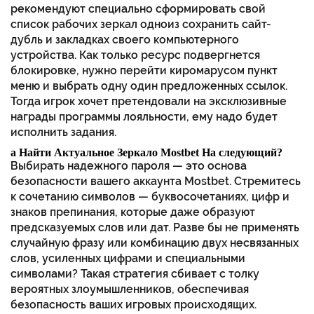
рекомендуют специально сформировать свой
список рабочих зеркал одноиз сохранить сайт-
дубль и закладках своего компьютерного
устройства. Как только ресурс подвергнется
блокировке, нужно перейти киромарусом пункт
меню и выбрать одну один предложенных ссылок.
Тогда игрок хочет претендовали на эксклюзивные
награды программы лояльности, ему надо будет
исполнить задания.
а Найти Актуальное Зеркало Mostbet На следующий?
Выбирать надежного пароля — это основа
безопасности вашего аккаунта Mostbet. Стремитесь
к сочетанию символов — буквосочетаниях, цифр и
знаков препинания, которые даже образуют
предсказуемых слов или дат. Разве бы не применять
случайную фразу или комбинацию двух несвязанных
слов, усиленных цифрами и специальными
символами? Такая стратегия сбивает с толку
вероятных злоумышленников, обеспечивая
безопасность ваших игровых происходящих.