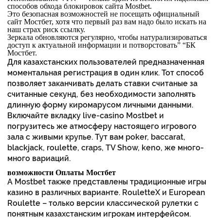
способов обхода блокировок сайта Mostbet.
Это безопасная возможностей не посещать официальный
сайт Мостбет, хотя что первый раз вам надо было искать на
наш страх риск ссылку.
Зеркала обновляются регулярно, чтобы натурализироваться
доступ к актуальной информации и потворстовать” “БК
Мостбет.
Для казахстанских пользователей предназначенная
моментальная регистрация в один клик. Тот способ
позволяет заканчивать делать ставки считаные за
считанные секунд, без необходимости заполнять
длинную форму киромарусом личными данными.
Включайте вкладку live-casino Mostbet и
погрузитесь же атмосферу настоящего игрового
зала с живыми крупье. Тут вам poker, baccarat,
blackjack, roulette, craps, TV Show, keno, же много-
много вариаций.
возможности Оплаты Мостбет
А Mostbet также представлены традиционные игры
казино в различных варианте. RouletteX и European
Roulette – только версии классической рулетки с
понятным казахстанским игрокам интерфейсом.