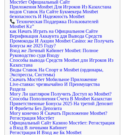
Мостбет Официальный Сайт
Приложения Mostbet Для Игроков Из Казахстана
видов Ставок На Сайте Букмекера Mostbet
безопасность И Надежность Mostbet
Техническая Поддержка Пользователей
Mostbet Kz”
как Начать Играть на Официальном Сайте
Верификация Аккаунта ддя Вывода Средств
Промокоды И Акции Mostbet Casino: же Получать
Бонусы же 2025 Году?
Вход же Личный Кабинет Mostbet: Полное
Руководство судя Входу
Способы вывода Средств Mostbet дли Игроков Из
Казахстана
Виды Ставок На Спорт и Mostbet (ординары,
Экспрессы, Системы)
Скачать Мостбет Мобильное Приложение
Live-ставки: чрезвычайно И Преимущества
Раздела
Могу Ли шатляром Получить Доступ ко Mostbet?
Способы Пополнения Счета В Mostbet Казахстан
Приветственные Бонусы 2025 На третий Депозит
И Фрибеты Без Депозита
Могу конечно Я Скачать Приложение Mostbet?
Регистрация Мостбет
Официальный Сайт Казино Мостбет: Регистрация
а Вход В личными Кабинет
Регистрация И Вход же Бк Mostbet