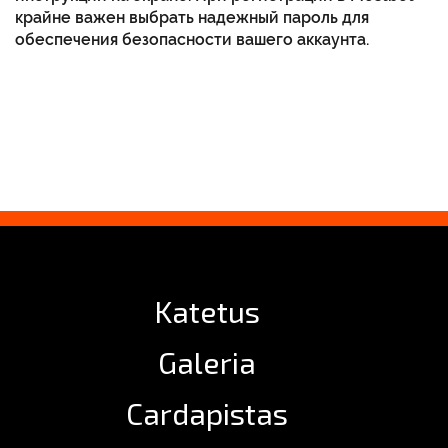
крайне важен выбрать надежный пароль для
обеспечения безопасности вашего аккаунта.
Katetus
Galeria
Cardapistas