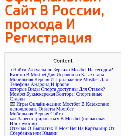
Сайт В России,
прохода И
Регистрация
Content
а Найти Актуальное Зеркало Mostbet На сегодня?
Казино В Mostbet Для Игроков из Казахстана
Мобильная Версия И Приложение Mostbet Для
Телефона Андроид И Iphone
которые Виды Спорта доступны Для Ставок?
Mostbet Букмекерская Контора: Спортивные
Ставки
Игры Онлайн-казино Мостбет В Казахстане
использовать Оплаты Мостбет
Мобильная Версия Сайта
как Зарегистрироваться В Mostbet (пошаговая
Инструкция)
Отзывы О Выплатах В Most Bet На Карты мир От
Сбербанка или Юмани