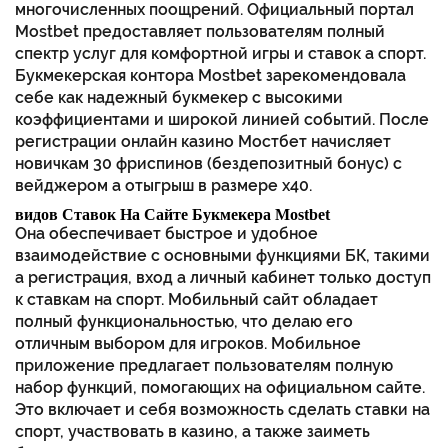
многочисленных поощрений. Официальный портал
Mostbet предоставляет пользователям полный
спектр услуг для комфортной игры и ставок а спорт.
Букмекерская контора Mostbet зарекомендовала
себе как надежный букмекер с высокими
коэффициентами и широкой линией событий. После
регистрации онлайн казино Мостбет начисляет
новичкам 30 фриспинов (бездепозитный бонус) с
вейджером а отыгрыш в размере х40.
видов Ставок На Сайте Букмекера Mostbet
Она обеспечивает быстрое и удобное
взаимодействие с основными функциями БК, такими
а регистрация, вход а личный кабинет только доступ
к ставкам на спорт. Мобильный сайт обладает
полный функциональностью, что делаю его
отличным выбором для игроков. Мобильное
приложение предлагает пользователям полную
набор функций, помогающих на официальном сайте.
Это включает и себя возможность сделать ставки на
спорт, участвовать в казино, а также заиметь