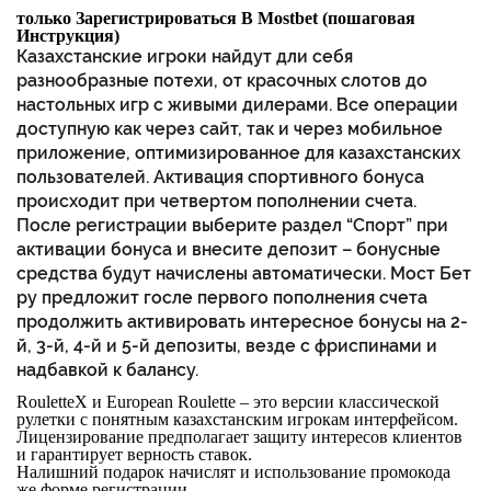
только Зарегистрироваться В Mostbet (пошаговая
Инструкция)
Казахстанские игроки найдут дли себя
разнообразные потехи, от красочных слотов до
настольных игр с живыми дилерами. Все операции
доступную как через сайт, так и через мобильное
приложение, оптимизированное для казахстанских
пользователей. Активация спортивного бонуса
происходит при четвертом пополнении счета.
После регистрации выберите раздел “Спорт” при
активации бонуса и внесите депозит – бонусные
средства будут начислены автоматически. Мост Бет
ру предложит госле первого пополнения счета
продолжить активировать интересное бонусы на 2-
й, 3-й, 4-й и 5-й депозиты, везде с фриспинами и
надбавкой к балансу.
RouletteX и European Roulette – это версии классической
рулетки с понятным казахстанским игрокам интерфейсом.
Лицензирование предполагает защиту интересов клиентов
и гарантирует верность ставок.
Налишний подарок начислят и использование промокода
же форме регистрации.