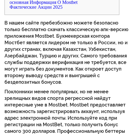
основная Информация О Mostbet
Фактические Акции 2025
В нашем сайте пребезбожно можете безопасно
только бесплатно скачать классическую апк-версию
приложения Mostbet. Букмекерская контора
Мостбет является лидером не только в России, но и
других странах, включая Казахстан, Узбекистан,
Азербайджан, Турцию и других. Самого требования
службы поддержки верификация не требуется, все
могут играть без документов. Как откроет доступ
второму выводу средств и выигрышей с
бездепозитных бонусов.
Поклонники менее популярных, но не менее
зрелищных видов спорта регрессной найдут
интересные уме в Mostbet. Mostbet предоставляет
возможность зарегистрировать аккаунт, используя
адрес электронной почты. Используйте код при
регистрации на MostBet, только получить бонус
самого 300 долларов. Профессиональную беттеры