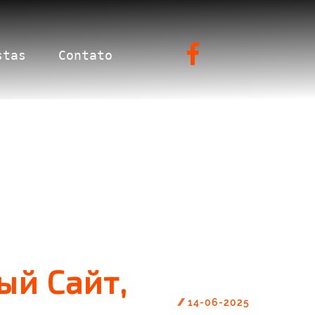
stas
Contato
ый Сайт,
//
14-06-2025