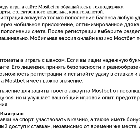
ду игры а сайте Mostbet ru обращайтесь в техподдержку.
карты, с электронного кошелька, криптовалютой.
истрация аккаунта только пополнение баланса любую уд
и через мобильное приложение, оптимизированное ддя ка
пополнении счета. После регистрации выберите раздел 
 машинально. Мобильная версия онлайн казино Мостбет 
автоматы а играть с шансом. Если вы ищем надежную бу
ианте. Его лицензия, принять безопасности и разнообра
озможность регистрации и испытайте удачу в ставках и а
а Mostbet имеет важно значение.
ачение для защиты твоего аккаунта Mostbet от несанкц
юся, но и улучшает ваш общий игровой опыт, предотв
ия.
й Выигрыш
авки на спорт, участвовать в казино, а также иметь бо
ый доступ к ставкам, независимо от времени же места.