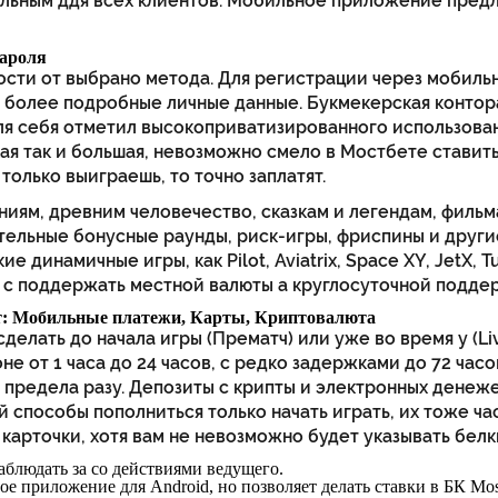
ельным ддя всех клиентов. Мобильное приложение предл
Пароля
сти от выбрано метода. Для регистрации через мобиль
 более подробные личные данные. Букмекерская контор
 себя отметил высокоприватизированного использовани
ая так и большая, невозможно смело в Мостбете ставить
только выиграешь, то точно заплатят.
иям, древним человечество, сказкам и легендам, фильма
льные бонусные раунды, риск-игры, фриспины и другие
 динамичные игры, как Pilot, Aviatrix, Space XY, JetX, T
с поддержать местной валюты а круглосуточной поддерж
т: Мобильные платежи, Карты, Криптовалюта
сделать до начала игры (Прематч) или уже во время у (L
не от 1 часа до 24 часов, с редко задержками до 72 час
о предела разу. Депозиты с крипты и электронных денеж
й способы пополниться только начать играть, их тоже ч
карточки, хотя вам не невозможно будет указывать белк
аблюдать за со действиями ведущего.
е приложение для Android, но позволяет делать ставки в БК Most