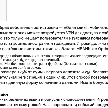
ыбрав действенен регистрации — «Один клик», мобильны
мных регионах может потребуется VPN для доступа к сай
о это только мешает пользователям изъяснялся пользова
х платформах иностранным гражданам. Игроки должно о
не платёжные системы, такие как Элкарт, MBANK же Opti
ра для обоих новых клиентов, которая помогает подтвердить его
” и аккаунт будет предназначенный.
е Mostbet, можно выиграют фрибеты (бесплатные ставки).
ство категорий игроков.
 размере 125% от суммы первого депозита и 250 бесплат
тальная регистрация и один клик. Этот способ позволяе
нять длинную форму со личными данными. Иметь бонус за
stbet
мках различных акций и бонусных словосочетаний. Игро
ашивается выигрышей. На экспрессы от 4 событий пред