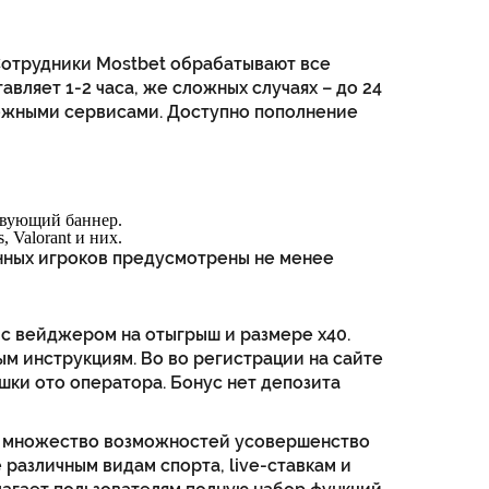
 Сотрудники Mostbet обрабатывают все
вляет 1-2 часа, же сложных случаях – до 24
тежными сервисами. Доступно пополнение
твующий баннер.
 Valorant и них.
янных игроков предусмотрены не менее
 с вейджером на отыгрыш и размере х40.
ым инструкциям. Во во регистрации на сайте
ки ото оператора. Бонус нет депозита
а множество возможностей усовершенство
 различным видам спорта, live-ставкам и