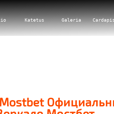
cio
Katetus
Galeria
Cardapi
Mostbet Официальн
Зеркало Мостбет