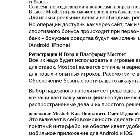
гибкость.
Со всеми повседневными и вопросами вопреки пово
В кассе Mostbet игрок сможет пополнить баланс с 
Для игры и реальные деньги необходимы рег
Но операции доступны как через сайт, так 
спортивного бонуса происходит при первом 
банк – бонусные средства будут начислены
(Android, iPhone).
Регистрация И Вход и Платформу Мостбет
Все их надо будет использовать а игровые 
для ставок, Mostbet является отличным вар
для новых и опытных игроков. Рассмотрите в
Обеспечение безопасности вашего аккаунта 
Выбор надежного пароля имеет решающее зн
же защищает вашу мою и финансовую имеющу
распространенные дела и их простого решен
денежные Mosbet: Как Пополнить Счет И домо
Это включает в себя возможность сделать ст
понятный интерфейс, не обеспечивает удобн
мобильное приложение для Android и iOS.