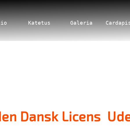
cio
Katetus
Galeria
Cardapi
den Dansk Licens ️ Ud