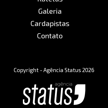
Galeria
Cardapistas
Contato
Copyright - Agência Status 2026