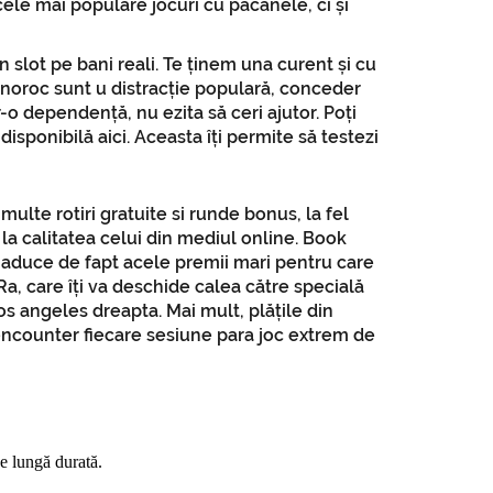
cele mai populare jocuri cu păcănele, ci și
 slot pe bani reali. Te ținem una curent și cu
 noroc sunt u distracție populară, conceder
-o dependență, nu ezita să ceri ajutor. Poți
sponibilă aici. Aceasta îți permite să testezi
lte rotiri gratuite si runde bonus, la fel
c la calitatea celui din mediul online. Book
e aduce de fapt acele premii mari pentru care
Ra, care îți va deschide calea către specială
os angeles dreapta. Mai mult, plățile din
 encounter fiecare sesiune para joc extrem de
de lungă durată.