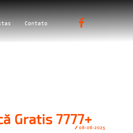
stas
Contato
că Gratis 7777+
//
08-08-2025