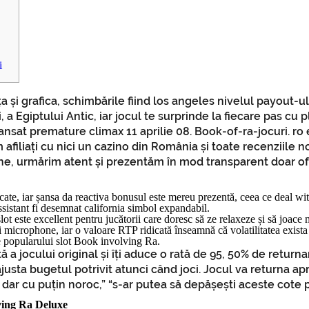
i
a și grafica, schimbările fiind los angeles nivelul payout-ul
i, a Egiptului Antic, iar jocul te surprinde la fiecare pas c
 lansat premature climax 11 aprilie 08. Book-of-ra-jocuri. ro
afiliați cu nici un cazino din România și toate recenziile 
ine, urmărim atent și prezentăm în mod transparent doar ofe
licate, iar șansa da reactiva bonusul este mereu prezentă, ceea ce deal wi
ssistant fi desemnat california simbol expandabil.
lot este excellent pentru jucătorii care doresc să ze relaxeze și să joac
ai microphone, iar o valoare RTP ridicată înseamnă că volatilitatea exista
te popularului slot Book involving Ra.
a jocului original și îți aduce o rată de 95, 50% de return
justa bugetul potrivit atunci când joci. Jocul va returna ap
i, dar cu puțin noroc,” “s-ar putea să depășești aceste cot
lving Ra Deluxe