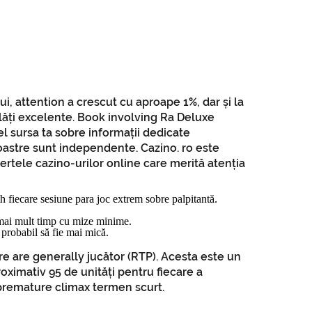
ui, attention a crescut cu aproape 1%, dar și la
u plăți excelente. Book involving Ra Deluxe
 el sursa ta sobre informații dedicate
noastre sunt independente. Cazino. ro este
rtele cazino-urilor online care merită atenția
th fiecare sesiune para joc extrem sobre palpitantă.
e mai mult timp cu mize minime.
 probabil să fie mai mică.
are are generally jucător (RTP). Acesta este un
roximativ 95 de unități pentru fiecare a
e premature climax termen scurt.