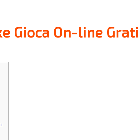
e Gioca On-line Grati
ci