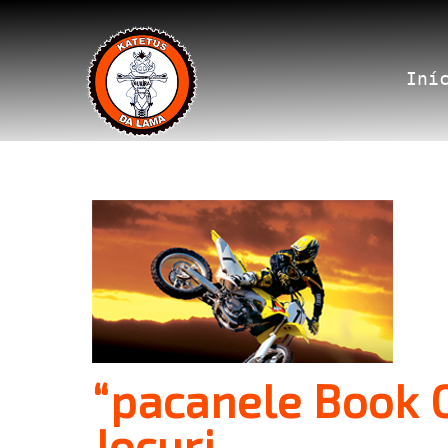
Iní
“pacanele Book O
Jocuri