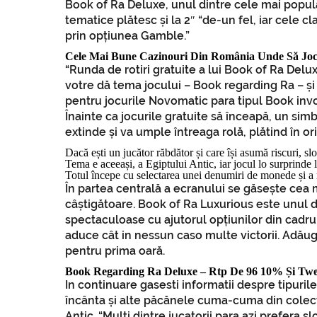
Book of Ra Deluxe, unul dintre cele mai popula
tematice plătesc și la 2″ “de-un fel, iar cele 
prin opțiunea Gamble.”
Cele Mai Bune Cazinouri Din România Unde Să Joc
“Runda de rotiri gratuite a lui Book of Ra Delu
votre dă tema jocului – Book regarding Ra – și 
pentru jocurile Novomatic para tipul Book invol
Înainte ca jocurile gratuite să înceapă, un simb
extinde și va umple întreaga rolă, plătind în ori
Dacă ești un jucător răbdător și care își asumă riscuri, slo
Tema e aceeași, a Egiptului Antic, iar jocul lo surprinde l
Totul începe cu selectarea unei denumiri de monede și a 
În partea centrală a ecranului se găsește cea 
câștigătoare. Book of Ra Luxurious este unul di
spectaculoase cu ajutorul opțiunilor din cadrul 
aduce cât in nessun caso multe victorii. Adăugă
pentru prima oară.
Book Regarding Ra Deluxe – Rtp De 96 10% Și Twel
In continuare gasesti informatii despre tipuri
încânta și alte păcănele cuma-cuma din colecț
Antic. “Multi dintre jucatorii para azi prefera 