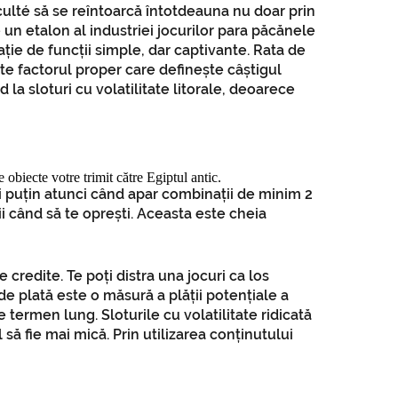
aculté să se reîntoarcă întotdeauna nu doar prin
un etalon al industriei jocurilor para păcănele
nație de funcții simple, dar captivante. Rata de
ste factorul proper care definește câștigul
 la sloturi cu volatilitate litorale, deoarece
 obiecte votre trimit către Egiptul antic.
ai puțin atunci când apar combinații de minim 2
tii când să te oprești. Aceasta este cheia
 credite. Te poți distra una jocuri ca los
e plată este o măsură a plății potențiale a
termen lung. Sloturile cu volatilitate ridicată
să fie mai mică. Prin utilizarea conținutului