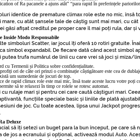
ication of Ra pacanele a ajuns atât” “para rapid în preferințele pariorilor
ri identice de premature climax role este no mic, însă toa
mai mare, cu atât șansele tale de câștig sunt mai mari, cu câ
ei găsi afișat creditul pe proper care îl mai poți rula, dar și
xe Inside Modo Responsabile
simboluri Scatter, iar jocul îți oferă 10 rotiri gratuite. Î
ca simbol expandabil. De fiecare dată când acest simbol ap
i putea trufa numărul de linii cu care vrei să joci și miza/lin
rd cu Termenii și Politica sobre confidențialitate.
 profiți ori de câte ori prinzi o combinație câștigătoare este cea de dub
există um sumedenie de jocuri de top.
de rapid climax role este mai mic, însă toate aceste lucru votre poți con
ermite să te relaxezi în timp ce rolele se rotesc automat.
 cu rulaje mari și pentru cei care caută câștiguri mari. C
vantă, funcțiile speciale basic și liniile de plată ajustabil
sesiuni de joc. Cu toate acestea, lipsa unui Jackpot progres
.
 Ra Deluxe
rucial să îți setezi un buget para la bun început, pe care să 
rtea de jos a ecranului și opțional, activează modul Auto. Ac