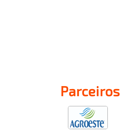
Parceiros