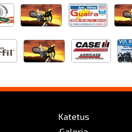
Katetus
Galeria