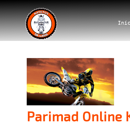
Iní
Parimad Online 