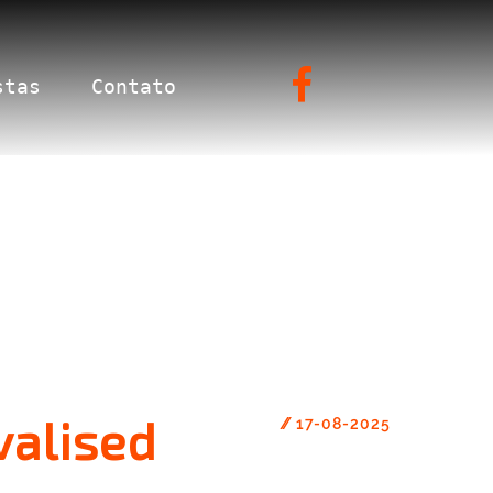
stas
Contato
valised
//
17-08-2025