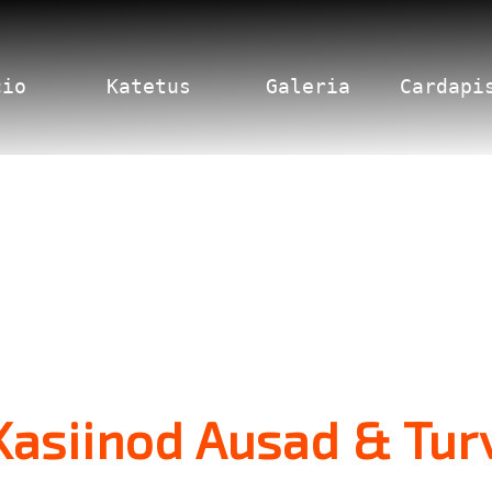
cio
Katetus
Galeria
Cardapi
Kasiinod Ausad & Tur