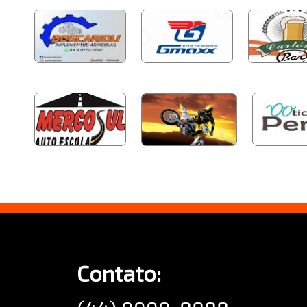
Contato: