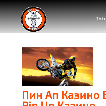
Iní
Пин Ап Казино 
Pin Up Казино