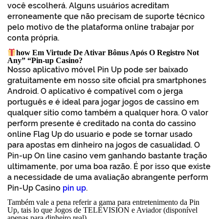
você escolherá. Alguns usuários acreditam
erroneamente que não precisam de suporte técnico
pelo motivo de the plataforma online trabajar por
conta própria.
how Em Virtude De Ativar Bônus Após O Registro Not
Any” “Pin-up Casino?
Nosso aplicativo móvel Pin Up pode ser baixado
gratuitamente em nosso site oficial pra smartphones
Android. O aplicativo é compatível com o jerga
português e é ideal para jogar jogos de cassino em
qualquer sitio como também a qualquer hora. O valor
perform presente é creditado na conta do cassino
online Flag Up do usuario e pode se tornar usado
para apostas em dinheiro na jogos de casualidad. O
Pin-up On line casino vem ganhando bastante tração
ultimamente, por uma boa razão. É por isso que existe
a necessidade de uma avaliação abrangente perform
Pin-Up Casino
pin up
.
Também vale a pena referir a gama para entretenimento da Pin
Up, tais lo que Jogos de TELEVISION e Aviador (disponível
apenas para dinheiro real).