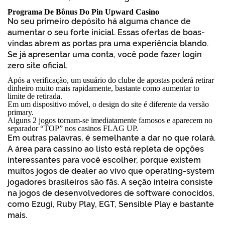
Programa De Bônus Do Pin Upward Casino
No seu primeiro depósito há alguma chance de
aumentar o seu forte inicial. Essas ofertas de boas-
vindas abrem as portas pra uma experiência blando.
Se já apresentar uma conta, você pode fazer login
zero site oficial.
Após a verificação, um usuário do clube de apostas poderá retirar
dinheiro muito mais rapidamente, bastante como aumentar to
limite de retirada.
Em um dispositivo móvel, o design do site é diferente da versão
primary.
Alguns 2 jogos tornam-se imediatamente famosos e aparecem no
separador “TOP” nos casinos FLAG UP.
Em outras palavras, é semelhante a dar no que rolará.
A área para cassino ao listo está repleta de opções
interessantes para você escolher, porque existem
muitos jogos de dealer ao vivo que operating-system
jogadores brasileiros são fãs. A seção inteira consiste
na jogos de desenvolvedores de software conocidos,
como Ezugi, Ruby Play, EGT, Sensible Play e bastante
mais.