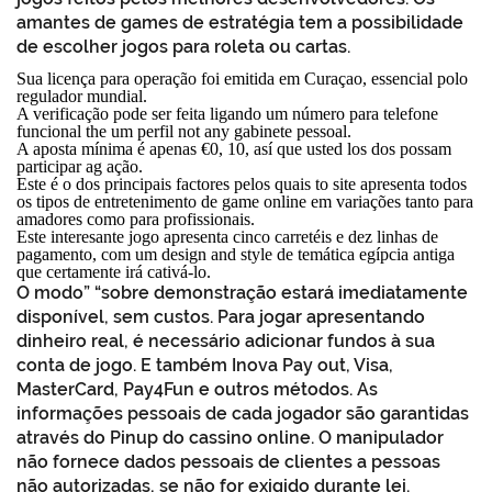
amantes de games de estratégia tem a possibilidade
de escolher jogos para roleta ou cartas.
Sua licença para operação foi emitida em Curaçao, essencial polo
regulador mundial.
A verificação pode ser feita ligando um número para telefone
funcional the um perfil not any gabinete pessoal.
A aposta mínima é apenas €0, 10, así que usted los dos possam
participar ag ação.
Este é o dos principais factores pelos quais to site apresenta todos
os tipos de entretenimento de game online em variações tanto para
amadores como para profissionais.
Este interesante jogo apresenta cinco carretéis e dez linhas de
pagamento, com um design and style de temática egípcia antiga
que certamente irá cativá-lo.
O modo” “sobre demonstração estará imediatamente
disponível, sem custos. Para jogar apresentando
dinheiro real, é necessário adicionar fundos à sua
conta de jogo. E também Inova Pay out, Visa,
MasterCard, Pay4Fun e outros métodos. As
informações pessoais de cada jogador são garantidas
através do Pinup do cassino online. O manipulador
não fornece dados pessoais de clientes a pessoas
não autorizadas, se não for exigido durante lei.