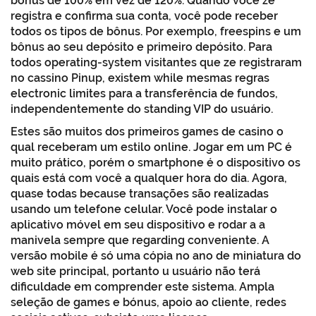
bônus de 100% em vez de 120%. Quando você ze
registra e confirma sua conta, você pode receber
todos os tipos de bônus. Por exemplo, freespins e um
bônus ao seu depósito e primeiro depósito. Para
todos operating-system visitantes que ze registraram
no cassino Pinup, existem while mesmas regras
electronic limites para a transferência de fundos,
independentemente do standing VIP do usuário.
Estes são muitos dos primeiros games de casino o
qual receberam um estilo online. Jogar em um PC é
muito prático, porém o smartphone é o dispositivo os
quais está com você a qualquer hora do dia. Agora,
quase todas because transações são realizadas
usando um telefone celular. Você pode instalar o
aplicativo móvel em seu dispositivo e rodar a a
manivela sempre que regarding conveniente. A
versão mobile é só uma cópia no ano de miniatura do
web site principal, portanto u usuário não terá
dificuldade em comprender este sistema. Ampla
seleção de games e bónus, apoio ao cliente, redes