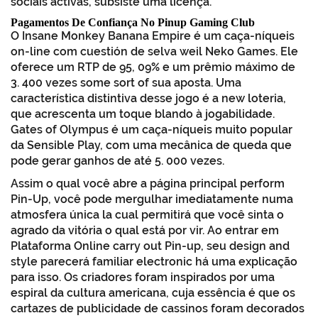
sociais activas, subsiste uma licença.
Pagamentos De Confiança No Pinup Gaming Club
O Insane Monkey Banana Empire é um caça-níqueis
on-line com cuestión de selva weil Neko Games. Ele
oferece um RTP de 95, 09% e um prêmio máximo de
3. 400 vezes some sort of sua aposta. Uma
característica distintiva desse jogo é a new loteria,
que acrescenta um toque blando à jogabilidade.
Gates of Olympus é um caça-níqueis muito popular
da Sensible Play, com uma mecânica de queda que
pode gerar ganhos de até 5. 000 vezes.
Assim o qual você abre a página principal perform
Pin-Up, você pode mergulhar imediatamente numa
atmosfera única la cual permitirá que você sinta o
agrado da vitória o qual está por vir. Ao entrar em
Plataforma Online carry out Pin-up, seu design and
style parecerá familiar electronic há uma explicação
para isso. Os criadores foram inspirados por uma
espiral da cultura americana, cuja essência é que os
cartazes de publicidade de cassinos foram decorados