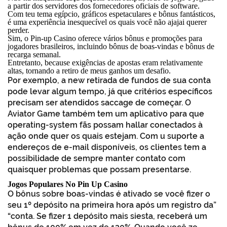
a partir dos servidores dos fornecedores oficiais de software.
Com teu tema egípcio, gráficos espetaculares e bônus fantásticos,
é uma experiência inesquecível os quais você não ajajai querer
perder.
Sim, o Pin-up Casino oferece vários bônus e promoções para
jogadores brasileiros, incluindo bônus de boas-vindas e bônus de
recarga semanal.
Entretanto, because exigências de apostas eram relativamente
altas, tornando a retiro de meus ganhos um desafio.
Por exemplo, a new retirada de fundos de sua conta
pode levar algum tempo, já que critérios específicos
precisam ser atendidos saccage de começar. O
Aviator Game também tem um aplicativo para que
operating-system fãs possam hallar conectados à
ação onde quer os quais estejam. Com u suporte a
endereços de e-mail disponíveis, os clientes tem a
possibilidade de sempre manter contato com
quaisquer problemas que possam presentarse.
Jogos Populares No Pin Up Casino
O bônus sobre boas-vindas é ativado se você fizer o
seu 1º depósito na primeira hora após um registro da”
“conta. Se fizer 1 depósito mais siesta, receberá um