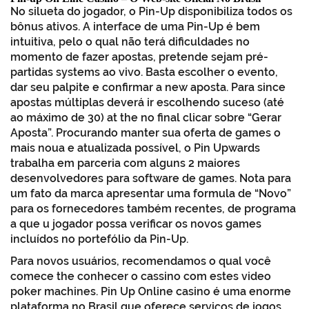
No silueta do jogador, o Pin-Up disponibiliza todos os
bônus ativos. A interface de uma Pin-Up é bem
intuitiva, pelo o qual não terá dificuldades no
momento de fazer apostas, pretende sejam pré-
partidas systems ao vivo. Basta escolher o evento,
dar seu palpite e confirmar a new aposta. Para since
apostas múltiplas deverá ir escolhendo suceso (até
ao máximo de 30) at the no final clicar sobre “Gerar
Aposta”. Procurando manter sua oferta de games o
mais noua e atualizada possível, o Pin Upwards
trabalha em parceria com alguns 2 maiores
desenvolvedores para software de games. Nota para
um fato da marca apresentar uma formula de “Novo”
para os fornecedores também recentes, de programa
a que u jogador possa verificar os novos games
incluídos no portefólio da Pin-Up.
Para novos usuários, recomendamos o qual você
comece the conhecer o cassino com estes video
poker machines. Pin Up Online casino é uma enorme
plataforma no Brasil que oferece serviços de jogos