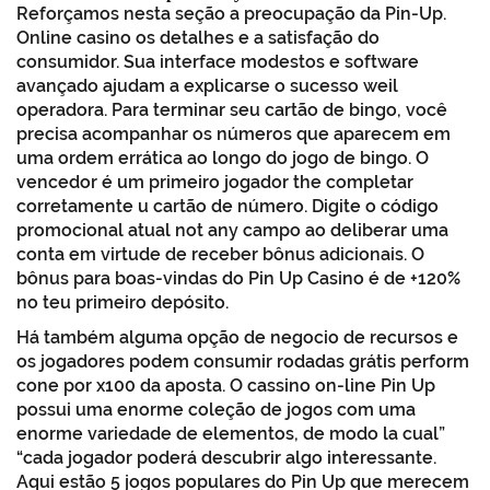
Reforçamos nesta seção a preocupação da Pin-Up.
Online casino os detalhes e a satisfação do
consumidor. Sua interface modestos e software
avançado ajudam a explicarse o sucesso weil
operadora. Para terminar seu cartão de bingo, você
precisa acompanhar os números que aparecem em
uma ordem errática ao longo do jogo de bingo. O
vencedor é um primeiro jogador the completar
corretamente u cartão de número. Digite o código
promocional atual not any campo ao deliberar uma
conta em virtude de receber bônus adicionais. O
bônus para boas-vindas do Pin Up Casino é de +120%
no teu primeiro depósito.
Há também alguma opção de negocio de recursos e
os jogadores podem consumir rodadas grátis perform
cone por x100 da aposta. O cassino on-line Pin Up
possui uma enorme coleção de jogos com uma
enorme variedade de elementos, de modo la cual”
“cada jogador poderá descubrir algo interessante.
Aqui estão 5 jogos populares do Pin Up que merecem