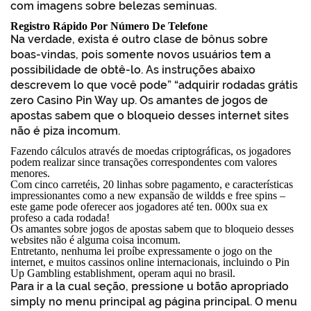
com imagens sobre belezas seminuas.
Registro Rápido Por Número De Telefone
Na verdade, exista é outro clase de bônus sobre
boas-vindas, pois somente novos usuários tem a
possibilidade de obtê-lo. As instruções abaixo
descrevem lo que você pode” “adquirir rodadas grátis
zero Casino Pin Way up. Os amantes de jogos de
apostas sabem que o bloqueio desses internet sites
não é piza incomum.
Fazendo cálculos através de moedas criptográficas, os jogadores
podem realizar since transações correspondentes com valores
menores.
Com cinco carretéis, 20 linhas sobre pagamento, e características
impressionantes como a new expansão de wildds e free spins –
este game pode oferecer aos jogadores até ten. 000x sua ex
profeso a cada rodada!
Os amantes sobre jogos de apostas sabem que to bloqueio desses
websites não é alguma coisa incomum.
Entretanto, nenhuma lei proíbe expressamente o jogo on the
internet, e muitos cassinos online internacionais, incluindo o Pin
Up Gambling establishment, operam aqui no brasil.
Para ir a la cual seção, pressione u botão apropriado
simply no menu principal ag página principal. O menu