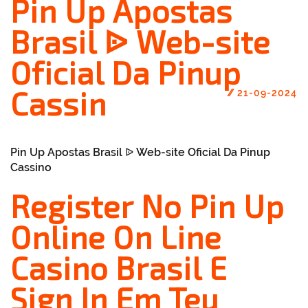
Pin Up Apostas
Brasil ᐉ Web-site
Oficial Da Pinup
Cassin
//
21-09-2024
Pin Up Apostas Brasil ᐉ Web-site Oficial Da Pinup
Cassino
Register No Pin Up
Online On Line
Casino Brasil E
Sign In️ Em Teu