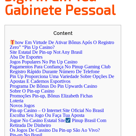
Gabinete Pessoal
Content
how Em Virtude De Ativar Bônus Após O Registro
Zero” “Pin Up Casino?
Site Estatal De Pin-up Not Any Brasil
Aba De Esportes
Jogos Populares No Pin Up Casino
Pagamentos Para Confiança No Pinup Gaming Club
Registro Rápido Durante Número De Telefone
Pin Up Proporciona Uma Variedade Sobre Opções De
Apostas E Cadernos Esportivos
Programa De Bônus Do Pin Upwards Casino
Sobre O Pin-up Casino
Promoções Pin-up, Bônus Elizabeth Fichas
Loteria
Novos Jogos
Pin-up Casino – O Internet Site Oficial No Brasil
Escolha Seu Jogo Ou Faça Tua Aposta
Jogue No Casino Estatal Site
Pinup Brasil Com
Retirada De Dinheiro
Os Jogos De Cassino Da Pin-up São Ao Vivo?
Pin-up No Brasil