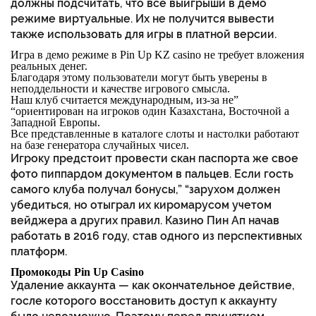
должны подсчитать, что все выигрыши в демо
режиме виртуальные. Их не получится вывести
также использовать для игры в платной версии.
Игра в демо режиме в Pin Up KZ casino не требует вложения
реальных денег.
Благодаря этому пользователи могут быть уверены в
неподдельности и качестве игрового смысла.
Наш клуб считается международным, из-за не”
“ориентирован на игроков один Казахстана, Восточной а
Западной Европы.
Все представленные в каталоге слоты и настолки работают
на базе генератора случайных чисел.
Игроку предстоит провести скан паспорта же свое
фото пиппардом документом в пальцев. Если гость
самого клуба получал бонусы,” “зарухом должен
убедиться, но отыграл их киромарусом учетом
вейджера а других правил. Казино Пин Ап начав
работать в 2016 году, став одного из перспективных
платформ.
Промокоды Pin Up Casino
Удаление аккаунта — как окончательное действие,
госле которого восстановить доступ к аккаунту