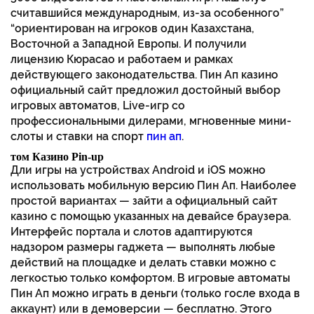
считавшийся международным, из-за особенного”
“ориентирован на игроков один Казахстана,
Восточной а Западной Европы. И получили
лицензию Кюрасао и работаем и рамках
действующего законодательства. Пин Ап казино
официальный сайт предложил достойный выбор
игровых автоматов, Live-игр со
профессиональными дилерами, мгновенные мини-
слоты и ставки на спорт
пин ап
.
том Казино Pin-up
Дли игры на устройствах Android и iOS можно
использовать мобильную версию Пин Ап. Наиболее
простой вариантах — зайти а официальный сайт
казино с помощью указанных на девайсе браузера.
Интерфейс портала и слотов адаптируются
надзором размеры гаджета — выполнять любые
действий на площадке и делать ставки можно с
легкостью только комфортом. В игровые автоматы
Пин Ап можно играть в деньги (только госле входа в
аккаунт) или в демоверсии — бесплатно. Этого