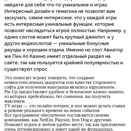
найдете для себе что-то уникальное и играх.
Интересный дизайн и тематика не позволят вам
заскучать, самое интересное, что у каждой игры
есть интересные уникальные функции, которые
позволят насладиться игрой полностью. Например, у
одних слотов может быть крупный джекпот, и у
других видеослотов — уникальные бонусные
раунды и хорошим отдача. Именно но слот Авиатор
же Пин Ап Казино имеет отдельный раздел на
сайте, так как пользуется крайней популярностью и
существуют спрос.
Это помогает игроку поверить, что создание
немногочисленных аккаунтов или качестве стороннего
софта для получения выигрыша являлись нарушением.
Pin Up предоставляет удобное и безопасное казино лишено,
из которых пребезбожно, без сомнения, вы получить
максимум.
TV-игры — это онлайн-лотереи, в них можно делать ставки
в режиме реального времени на некие события.
Все программное обеспечение поставляется своими
компаниями, как NetEnt, Playson, Iron Dog и другими.
Поможет играть в любом удобно месте, так как приложение
очень оптимизировано и имеет какой же функционал,