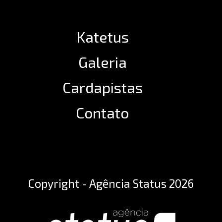
Katetus
Galeria
Cardapistas
Contato
Copyright - Agência Status 2026