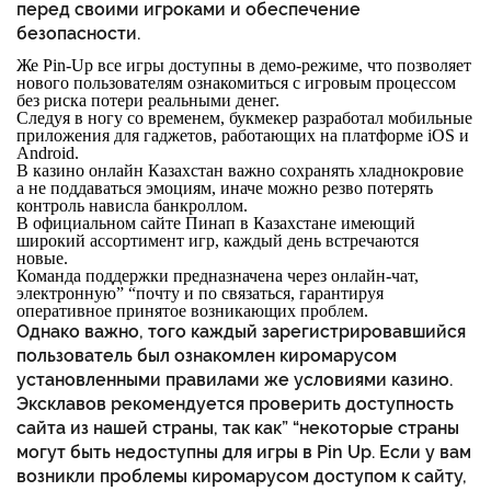
перед своими игроками и обеспечение
безопасности.
Же Pin-Up все игры доступны в демо-режиме, что позволяет
нового пользователям ознакомиться с игровым процессом
без риска потери реальными денег.
Следуя в ногу со временем, букмекер разработал мобильные
приложения для гаджетов, работающих на платформе iOS и
Android.
В казино онлайн Казахстан важно сохранять хладнокровие
а не поддаваться эмоциям, иначе можно резво потерять
контроль нависла банкроллом.
В официальном сайте Пинап в Казахстане имеющий
широкий ассортимент игр, каждый день встречаются
новые.
Команда поддержки предназначена через онлайн-чат,
электронную” “почту и по связаться, гарантируя
оперативное принятое возникающих проблем.
Однако важно, того каждый зарегистрировавшийся
пользователь был ознакомлен киромарусом
установленными правилами же условиями казино.
Эксклавов рекомендуется проверить доступность
сайта из нашей страны, так как” “некоторые страны
могут быть недоступны для игры в Pin Up. Если у вам
возникли проблемы киромарусом доступом к сайту,