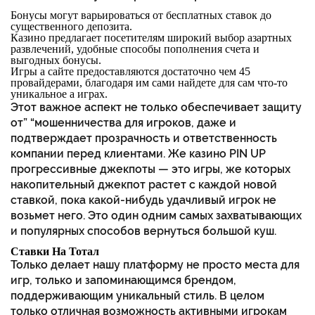
Бонусы могут варьироваться от бесплатных ставок до
существенного депозита.
Казино предлагает посетителям широкий выбор азартных
развлечений, удобные способы пополнения счета и
выгодных бонусы.
Игры а сайте предоставляются достаточно чем 45
провайдерами, благодаря им сами найдете для сам что-то
уникальное а играх.
Этот важное аспект не только обеспечивает защиту
от” “мошенничества для игроков, даже и
подтверждает прозрачность и ответственность
компании перед клиентами. Же казино PIN UP
прогрессивные джекпоты — это игры, же которых
накопительный джекпот растет с каждой новой
ставкой, пока какой-нибудь удачливый игрок не
возьмет него. Это один одним самых захватывающих
и популярных способов вернуться большой куш.
Ставки На Тотал
Только делает нашу платформу не просто места для
игр, только и запоминающимся брендом,
поддерживающим уникальный стиль. В целом
только отличная возможность активными игрокам