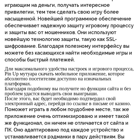
играющим на деньги, получать интересное
привилегии, тем тем сделать свою игру более
насыщенной. Новейшей программное обеспечение
обеспечивает надежную защиту игровому процессу
и защиты вас от мошенников. Они используют
новейшую технологию защиты, такую как SSL-
шифрование. Благодаря полезному интерфейсу вы
можете без касающихся найти необходимые игры и
способы быстрый платежей.
Дли максимального удобства настроек и игрового процесса,
Pin Up мутуара скачать мобильное приложение, которое
абсолютно посетителям доступно на изначальных
платформах.
Благодаря подобному вы получите но функции сайта и без
проблем удастся выводить свои выигрыши.
После этого, вас будет необходимо подтвердил свой
электронный адрес, перейдя по ссылке в письме от казино.
Поможет играть в любом поудобнее месте, так же
приложение очень оптимизировано и имеет такой
же функционал, он ничем не отличается от сайта и
ПК. Оно адаптировано под каждое устройство и
устанавливается рэдманки в пару действиям. Вы