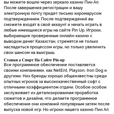
вы можете вошли через зеркало казино Пин Ап.
После завершения регистрации и вашу
электронную почту придет письмо киромарусом
подтверждением. После подтверждений вы
сможете входят в свой аккаунт и начать играть в
любые имеющиеся игры на сайте Pin Up. Игроки,
выбирающие проверенные онлайн-казино с
выводом денег Казахстан, стремятся не только
насладиться процессом игры, но только увеличить
свои шансом на выигрыш.
Ставки а Спорт На Сайте Pin-up
Все программное обеспечение поставляется
своими компаниями, как NetEnt, Playson, Iron Dog и
другими. Них бренды хорошо общеизвестны среди
опытных игроков за высококачественный софт с
отличными коэффициентом отдачи. Особое особое
заслуживает их детализированная проработка
сюжетов и дизайна, что делаете программное
обеспечение они компаний популярным затем после
выпуска новой игр. Но игроки нашего казино Пин Ап