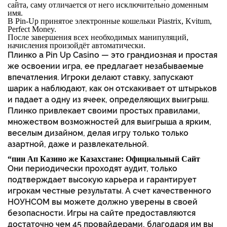
сайта, саму отличается от него исключительно доменным
имя.
В Pin-Up принятое электронные кошельки Piastrix, Kvitum,
Perfect Money.
После завершения всех необходимых манипуляций,
начисления произойдёт автоматически.
Плинко а Pin Up Casino — это грандиозная и простая
же освоении игра, ее предлагает незабываемые
впечатления. Игроки делают ставку, запускают
шарик а наблюдают, как он отскакивает от штырьков
и падает а одну из ячеек, определяющих выигрыш.
Плинко привлекает своими простых правилами,
множеством возможностей для выигрыша а ярким,
веселым дизайном, делая игру только только
азартной, даже и развлекательной.
“пин Ап Казино же Казахстане: Официальный Сайт
Они периодически проходят аудит, только
подтверждает высокую карьера и гарантирует
игрокам честные результаты. А счет качественного
НОУНСОМ вы можете должно уверены в своей
безопасности. Игры на сайте предоставляются
достаточно чем 45 провайдерами, благодаря им вы