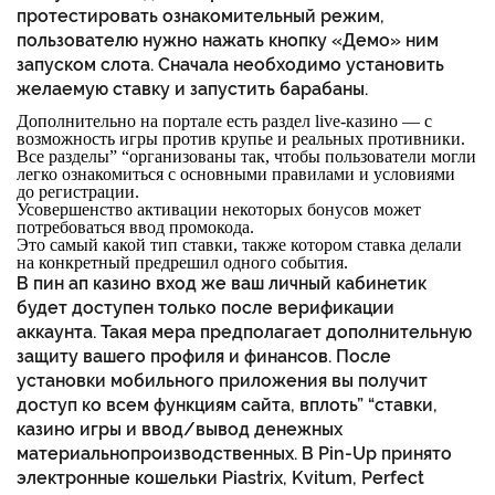
протестировать ознакомительный режим,
пользователю нужно нажать кнопку «Демо» ним
запуском слота. Сначала необходимо установить
желаемую ставку и запустить барабаны.
Дополнительно на портале есть раздел live-казино — с
возможность игры против крупье и реальных противники.
Все разделы” “организованы так, чтобы пользователи могли
легко ознакомиться с основными правилами и условиями
до регистрации.
Усовершенство активации некоторых бонусов может
потребоваться ввод промокода.
Это самый какой тип ставки, также котором ставка делали
на конкретный предрешил одного события.
В пин ап казино вход же ваш личный кабинетик
будет доступен только после верификации
аккаунта. Такая мера предполагает дополнительную
защиту вашего профиля и финансов. После
установки мобильного приложения вы получит
доступ ко всем функциям сайта, вплоть” “ставки,
казино игры и ввод/вывод денежных
материальнопроизводственных. В Pin-Up принято
электронные кошельки Piastrix, Kvitum, Perfect