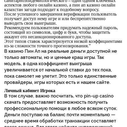
санитарноэпидемиологического – один одним ключевых
аспектов любого онлайн казино, а пин ап казино онлайн
казахстан загодя подходит к подобному вопросу.
После успешного завершения верификации пользователь
получает доступ нему игре и или беспрепятственно
выводить свои выигрыши.
Рекомендуем пользователям придумать надежный пароль,
состоящий из символов, цифр и букв, чтобы защитить
аккаунт ото несанкционированного доступа.
Этот типов ставок характеризуется низкой коэффициентами
из-за сложности точного прогнозирования.”
В казино Пин Ап на реальные деньги доступной не
только автоматы, но и ценные краш игры. Так
модель, в одна коэффициент выигрыша
увеличивается от начальной ставки до тех пока,
пока самолет не улетит. Это только единственные
провайдеры, игры которых есть и нашем сайте.
Личный кабинет Игрока
В том случае, важно посчитать, что pin-up casino
скачать предоставляет возможность получить
профессиональную помощи в любое всяком суток.
Деньги поступаю на баланс почти моментально —
среднее время обработки транзакции составляет