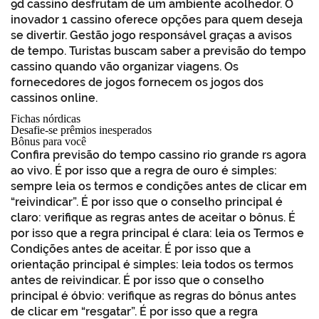
9d cassino desfrutam de um ambiente acolhedor. O
inovador 1 cassino oferece opções para quem deseja
se divertir. Gestão jogo responsável graças a avisos
de tempo. Turistas buscam saber a previsão do tempo
cassino quando vão organizar viagens. Os
fornecedores de jogos fornecem os jogos dos
cassinos online.
Fichas nórdicas
Desafie-se prêmios inesperados
Bônus para você
Confira previsão do tempo cassino rio grande rs agora
ao vivo. É por isso que a regra de ouro é simples:
sempre leia os termos e condições antes de clicar em
“reivindicar”. É por isso que o conselho principal é
claro: verifique as regras antes de aceitar o bônus. É
por isso que a regra principal é clara: leia os Termos e
Condições antes de aceitar. É por isso que a
orientação principal é simples: leia todos os termos
antes de reivindicar. É por isso que o conselho
principal é óbvio: verifique as regras do bônus antes
de clicar em “resgatar”. É por isso que a regra