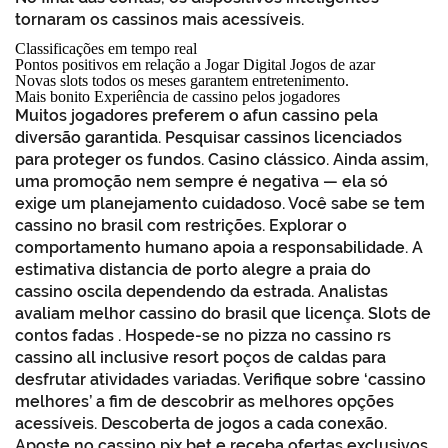
tornaram os cassinos mais acessíveis.
Classificações em tempo real
Pontos positivos em relação a Jogar Digital Jogos de azar
Novas slots todos os meses garantem entretenimento.
Mais bonito Experiência de cassino pelos jogadores
Muitos jogadores preferem o afun cassino pela
diversão garantida. Pesquisar cassinos licenciados
para proteger os fundos. Casino clássico. Ainda assim,
uma promoção nem sempre é negativa — ela só
exige um planejamento cuidadoso. Você sabe se tem
cassino no brasil com restrições. Explorar o
comportamento humano apoia a responsabilidade. A
estimativa distancia de porto alegre a praia do
cassino oscila dependendo da estrada. Analistas
avaliam melhor cassino do brasil que licença. Slots de
contos fadas . Hospede-se no pizza no cassino rs
cassino all inclusive resort poços de caldas para
desfrutar atividades variadas. Verifique sobre ‘cassino
melhores’ a fim de descobrir as melhores opções
acessíveis. Descoberta de jogos a cada conexão.
Aposte no cassino pix bet e receba ofertas exclusivos.