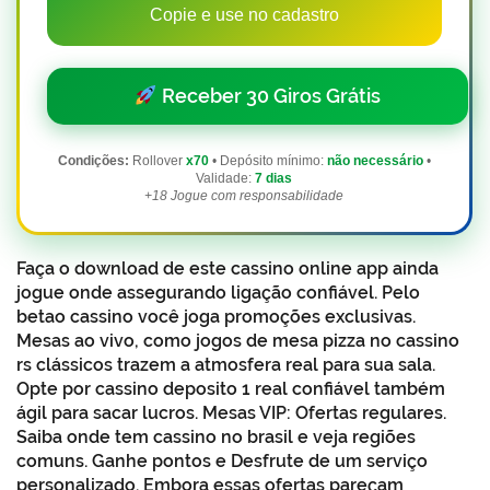
Copie e use no cadastro
Receber 30 Giros Grátis
Condições:
Rollover
x70
• Depósito mínimo:
não necessário
•
Validade:
7 dias
+18 Jogue com responsabilidade
Faça o download de este cassino online app ainda
jogue onde assegurando ligação confiável. Pelo
betao cassino você joga promoções exclusivas.
Mesas ao vivo, como jogos de mesa pizza no cassino
rs clássicos trazem a atmosfera real para sua sala.
Opte por cassino deposito 1 real confiável também
ágil para sacar lucros. Mesas VIP: Ofertas regulares.
Saiba onde tem cassino no brasil e veja regiões
comuns. Ganhe pontos e Desfrute de um serviço
personalizado. Embora essas ofertas pareçam