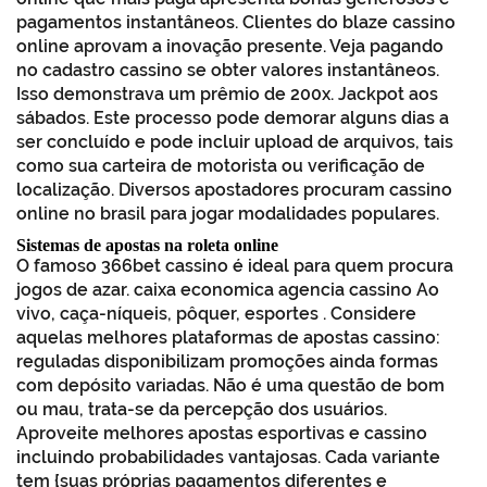
pagamentos instantâneos. Clientes do blaze cassino
online aprovam a inovação presente. Veja pagando
no cadastro cassino se obter valores instantâneos.
Isso demonstrava um prêmio de 200x. Jackpot aos
sábados. Este processo pode demorar alguns dias a
ser concluído e pode incluir upload de arquivos, tais
como sua carteira de motorista ou verificação de
localização. Diversos apostadores procuram cassino
online no brasil para jogar modalidades populares.
Sistemas de apostas na roleta online
O famoso 366bet cassino é ideal para quem procura
jogos de azar. caixa economica agencia cassino Ao
vivo, caça-níqueis, pôquer, esportes . Considere
aquelas melhores plataformas de apostas cassino:
reguladas disponibilizam promoções ainda formas
com depósito variadas. Não é uma questão de bom
ou mau, trata-se da percepção dos usuários.
Aproveite melhores apostas esportivas e cassino
incluindo probabilidades vantajosas. Cada variante
tem {suas próprias pagamentos diferentes e