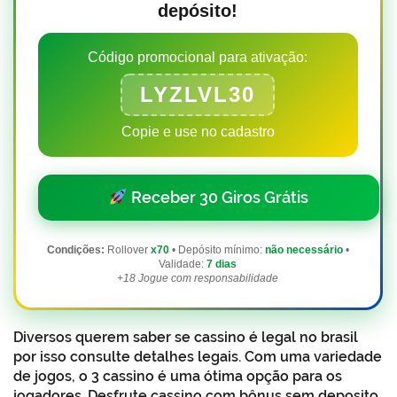
depósito!
Código promocional para ativação:
LYZLVL30
Copie e use no cadastro
Receber 30 Giros Grátis
Condições:
Rollover
x70
• Depósito mínimo:
não necessário
•
Validade:
7 dias
+18 Jogue com responsabilidade
Diversos querem saber se cassino é legal no brasil
por isso consulte detalhes legais. Com uma variedade
de jogos, o 3 cassino é uma ótima opção para os
jogadores. Desfrute cassino com bônus sem deposito