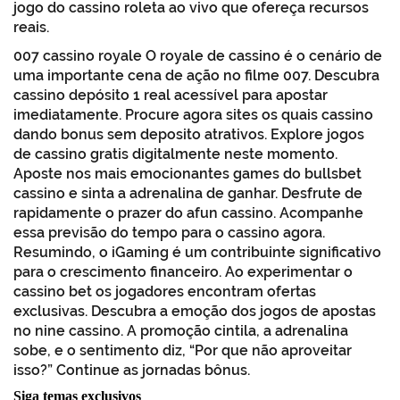
jogo do cassino roleta ao vivo que ofereça recursos
reais.
007 cassino royale O royale de cassino é o cenário de
uma importante cena de ação no filme 007. Descubra
cassino depósito 1 real acessível para apostar
imediatamente. Procure agora sites os quais cassino
dando bonus sem deposito atrativos. Explore jogos
de cassino gratis digitalmente neste momento.
Aposte nos mais emocionantes games do bullsbet
cassino e sinta a adrenalina de ganhar. Desfrute de
rapidamente o prazer do afun cassino. Acompanhe
essa previsão do tempo para o cassino agora.
Resumindo, o iGaming é um contribuinte significativo
para o crescimento financeiro. Ao experimentar o
cassino bet os jogadores encontram ofertas
exclusivas. Descubra a emoção dos jogos de apostas
no nine cassino. A promoção cintila, a adrenalina
sobe, e o sentimento diz, “Por que não aproveitar
isso?” Continue as jornadas bônus.
Siga temas exclusivos