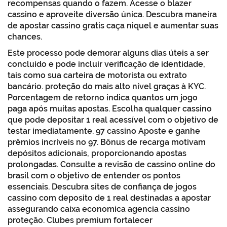
recompensas quando o fazem. Acesse o blazer
cassino e aproveite diversão única. Descubra maneira
de apostar cassino gratis caça niquel e aumentar suas
chances.
Este processo pode demorar alguns dias úteis a ser
concluído e pode incluir verificação de identidade,
tais como sua carteira de motorista ou extrato
bancário. proteção do mais alto nível graças à KYC.
Porcentagem de retorno indica quantos um jogo
paga após muitas apostas. Escolha qualquer cassino
que pode depositar 1 real acessível com o objetivo de
testar imediatamente. 97 cassino Aposte e ganhe
prêmios incríveis no 97. Bônus de recarga motivam
depósitos adicionais, proporcionando apostas
prolongadas. Consulte a revisão de cassino online do
brasil com o objetivo de entender os pontos
essenciais. Descubra sites de confiança de jogos
cassino com deposito de 1 real destinadas a apostar
assegurando caixa economica agencia cassino
proteção. Clubes premium fortalecer