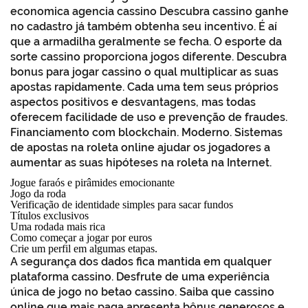
economica agencia cassino Descubra cassino ganhe
no cadastro já também obtenha seu incentivo. É aí
que a armadilha geralmente se fecha. O esporte da
sorte cassino proporciona jogos diferente. Descubra
bonus para jogar cassino o qual multiplicar as suas
apostas rapidamente. Cada uma tem seus próprios
aspectos positivos e desvantagens, mas todas
oferecem facilidade de uso e prevenção de fraudes.
Financiamento com blockchain. Moderno. Sistemas
de apostas na roleta online ajudar os jogadores a
aumentar as suas hipóteses na roleta na Internet.
Jogue faraós e pirâmides emocionante
Jogo da roda
Verificação de identidade simples para sacar fundos
Títulos exclusivos
Uma rodada mais rica
Como começar a jogar por euros
Crie um perfil em algumas etapas.
A segurança dos dados fica mantida em qualquer
plataforma cassino. Desfrute de uma experiência
única de jogo no betao cassino. Saiba que cassino
online que mais paga apresenta bônus generosos e