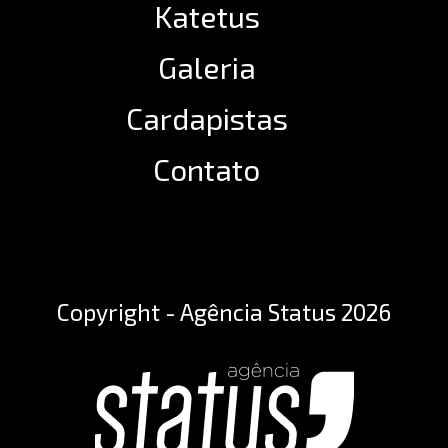
Katetus
Galeria
Cardapistas
Contato
Copyright - Agência Status 2026