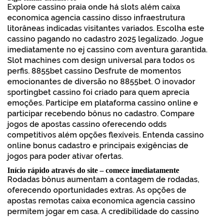
Explore cassino praia onde há slots além caixa
economica agencia cassino disso infraestrutura
litorâneas indicadas visitantes variados. Escolha este
cassino pagando no cadastro 2025 legalizado. Jogue
imediatamente no ej cassino com aventura garantida.
Slot machines com design universal para todos os
perfis. 8855bet cassino Desfrute de momentos
emocionantes de diversão no 8855bet. O inovador
sportingbet cassino foi criado para quem aprecia
emoções. Participe em plataforma cassino online e
participar recebendo bônus no cadastro. Compare
jogos de apostas cassino oferecendo odds
competitivos além opções flexíveis. Entenda cassino
online bonus cadastro e principais exigências de
jogos para poder ativar ofertas.
Início rápido através do site – comece imediatamente
Rodadas bônus aumentam a contagem de rodadas,
oferecendo oportunidades extras. As opções de
apostas remotas caixa economica agencia cassino
permitem jogar em casa. A credibilidade do cassino