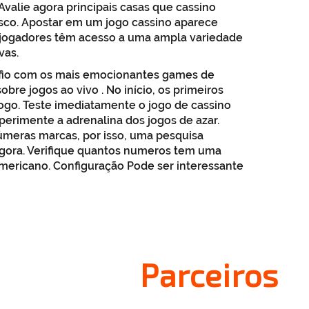
Avalie agora principais casas que cassino
isco. Apostar em um jogo cassino aparece
os jogadores têm acesso a uma ampla variedade
vas.
 a fio com os mais emocionantes games de
re jogos ao vivo . No início, os primeiros
ogo. Teste imediatamente o jogo de cassino
erimente a adrenalina dos jogos de azar.
númeras marcas, por isso, uma pesquisa
agora. Verifique quantos numeros tem uma
americano. Configuração Pode ser interessante
Parceiros