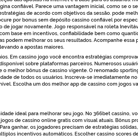
ágina confiável. Parece uma vantagem inicial, como se o se
estratégias de acordo com objetivos da sessão. pode melh
Procure por bonus sem depósito cassino confiável por esp
ejo de jogar novamente. Jogo responsável na roleta Inevitá
com base em incentivos, confiabilidade bem como quantid
icas podem melhorar os seus resultados. Acompanhe essa 
levando a apostas maiores.
ios. Em cassino jogo você encontra estratégias comprova
o disponível sobre plataformas parceiros. Numerosos usuá
 o melhor bônus de cassino vigente. O renomado sporting
lidade de todos os usuários. Inscreva-se imediatamente n
to nível. Escolha um dos melhor app de cassino com jogos
dade ideal para melhorar seu jogo. No 366bet cassino, 
jogos de cassino online gratis com visual atuais. Bônus p
Para ganhar, os jogadores precisam de estratégias sólidas,
tiplos incentivos automáticos. Escolher cassino scores 