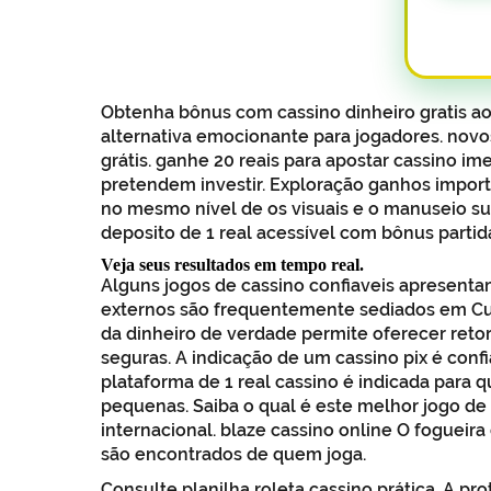
Obtenha bônus com cassino dinheiro gratis ao r
alternativa emocionante para jogadores. novo
grátis. ganhe 20 reais para apostar cassino 
pretendem investir. Exploração ganhos import
no mesmo nível de os visuais e o manuseio su
deposito de 1 real acessível com bônus partida
Veja seus resultados em tempo real.
Alguns jogos de cassino confiaveis apresent
externos são frequentemente sediados em Cur
da dinheiro de verdade permite oferecer retor
seguras. A indicação de um cassino pix é confi
plataforma de 1 real cassino é indicada para q
pequenas. Saiba o qual é este melhor jogo de
internacional. blaze cassino online O foguei
são encontrados de quem joga.
Consulte planilha roleta cassino prática. A pr