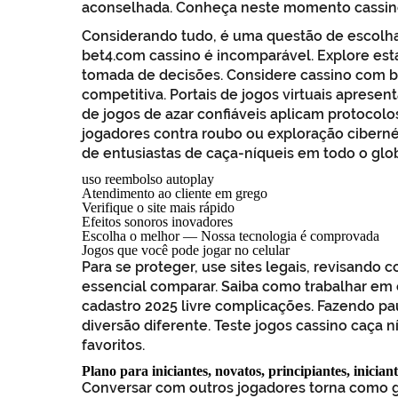
aconselhada. Conheça neste momento cassin
Considerando tudo, é uma questão de escolha 
bet4.com cassino é incomparável. Explore est
tomada de decisões. Considere cassino com b
competitiva. Portais de jogos virtuais apre
de jogos de azar confiáveis aplicam protocol
jogadores contra roubo ou exploração cibernét
de entusiastas de caça-níqueis em todo o glob
uso reembolso autoplay
Atendimento ao cliente em grego
Verifique o site mais rápido
Efeitos sonoros inovadores
Escolha o melhor — Nossa tecnologia é comprovada
Jogos que você pode jogar no celular
Para se proteger, use sites legais, revisando
essencial comparar. Saiba como trabalhar em
cadastro 2025 livre complicações. Fazendo p
diversão diferente. Teste jogos cassino caça ní
favoritos.
Plano para iniciantes, novatos, principiantes, inicia
Conversar com outros jogadores torna como gir