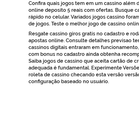
Confira quais jogos tem em um cassino além di
online deposito 5 reais com ofertas. Busque 
rápido no celular. Variados jogos cassino fo
de jogos. Teste o melhor jogo de cassino onl
Resgate cassino giros gratis no cadastro e ro
apostas online. Consulte detalhes previsao te
cassinos digitais entraram em funcionamento
com bonus no cadastro ainda obtenha recompen
Saiba jogos de cassino que aceita cartão de 
adequada é fundamental. Experimente Versões
roleta de cassino checando esta versão versã
configuração baseado no usuário.