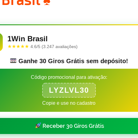
1Win Brasil
★★★★★
4.6/5 (3.247 avaliações)
Ganhe 30 Giros Grátis sem depósito!
Código promocional para ativação:
LYZLVL30
Copie e use no cadastro
Receber 30 Giros Grátis