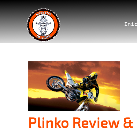
Iní
Plinko Review & 