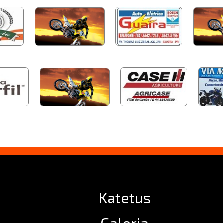
Katetus
Galeria