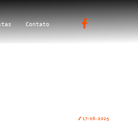
stas
Contato
//
17-06-2025