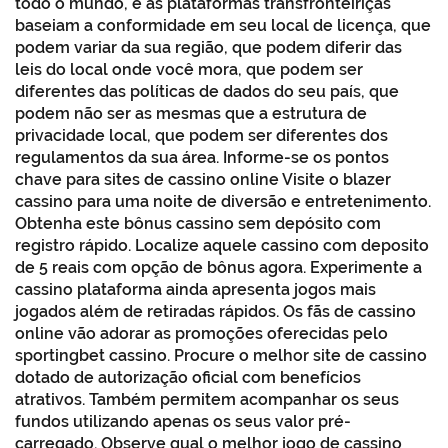
todo o mundo, e as plataformas transfronteiriças
baseiam a conformidade em seu local de licença, que
podem variar da sua região, que podem diferir das
leis do local onde você mora, que podem ser
diferentes das políticas de dados do seu país, que
podem não ser as mesmas que a estrutura de
privacidade local, que podem ser diferentes dos
regulamentos da sua área. Informe-se os pontos
chave para sites de cassino online Visite o blazer
cassino para uma noite de diversão e entretenimento.
Obtenha este bônus cassino sem depósito com
registro rápido. Localize aquele cassino com deposito
de 5 reais com opção de bônus agora. Experimente a
cassino plataforma ainda apresenta jogos mais
jogados além de retiradas rápidos. Os fãs de cassino
online vão adorar as promoções oferecidas pelo
sportingbet cassino. Procure o melhor site de cassino
dotado de autorização oficial com benefícios
atrativos. Também permitem acompanhar os seus
fundos utilizando apenas os seus valor pré-
carregado. Observe qual o melhor jogo de cassino