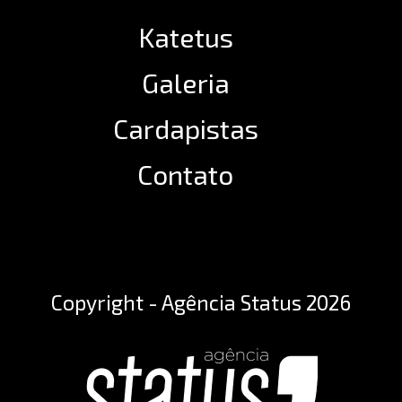
Katetus
Galeria
Cardapistas
Contato
Copyright - Agência Status 2026