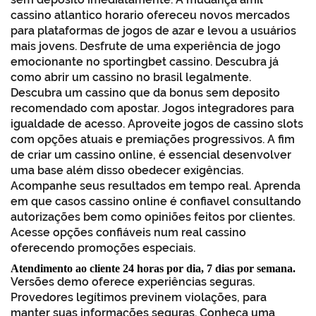
cassino atlantico horario ofereceu novos mercados
para plataformas de jogos de azar e levou a usuários
mais jovens. Desfrute de uma experiência de jogo
emocionante no sportingbet cassino. Descubra já
como abrir um cassino no brasil legalmente.
Descubra um cassino que da bonus sem deposito
recomendado com apostar. Jogos integradores para
igualdade de acesso. Aproveite jogos de cassino slots
com opções atuais e premiações progressivos. A fim
de criar um cassino online, é essencial desenvolver
uma base além disso obedecer exigências.
Acompanhe seus resultados em tempo real. Aprenda
em que casos cassino online é confiavel consultando
autorizações bem como opiniões feitos por clientes.
Acesse opções confiáveis num real cassino
oferecendo promoções especiais.
Atendimento ao cliente 24 horas por dia, 7 dias por semana.
Versões demo oferece experiências seguras.
Provedores legítimos previnem violações, para
manter suas informações seguras. Conheça uma