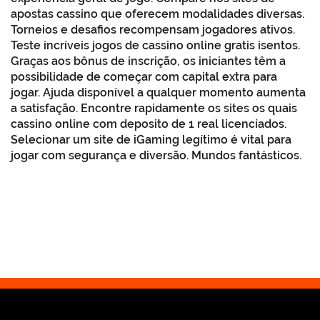
apostas cassino que oferecem modalidades diversas.
Torneios e desafios recompensam jogadores ativos.
Teste incríveis jogos de cassino online gratis isentos.
Graças aos bônus de inscrição, os iniciantes têm a
possibilidade de começar com capital extra para
jogar. Ajuda disponível a qualquer momento aumenta
a satisfação. Encontre rapidamente os sites os quais
cassino online com deposito de 1 real licenciados.
Selecionar um site de iGaming legítimo é vital para
jogar com segurança e diversão. Mundos fantásticos.