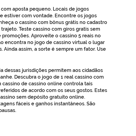
s com aposta pequeno. Locais de jogos
ue estiver com vontade. Encontre os jogos
onheça o cassino com bônus grátis no cadastro
rajeto. Teste cassino com giros gratis sem
e promoções. Aproveite o cassino 5 reais no
 encontra no jogo de cassino virtual o lugar
. Ainda assim, a sorte é sempre um fator. Use
ria dessas jurisdições permitem aos cidadãos
ganhe. Descubra o jogo de 1 real cassino com
 cassino de cassino online controla tais
eferidos de acordo com os seus gostos. Estes
ssino sem depósito gratuito online.
tagens fáceis e ganhos instantâneos. São
pausas.