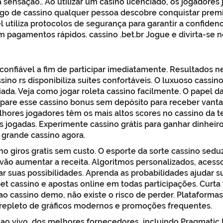
sensação.. Ao utilizar um casino licenciado, os jogadores
jogo de cassino qualquer pessoa descobre conquistar prem
l utiliza protocolos de segurança para garantir a confide
 pagamentos rápidos. cassino .bet.br Jogue e divirta-se 
onfiável a fim de participar imediatamente. Resultados n
sino rs disponibiliza suítes confortáveis. O luxuoso cassino
iada. Veja como jogar roleta cassino facilmente. O papel d
mpare esse cassino bonus sem depósito para receber vant
lhores jogadores têm os mais altos scores no cassino da t
s jogadas. Experimente cassino grátis para ganhar dinhe
o grande cassino agora.
 giros gratis sem custo. O esporte da sorte cassino seduz 
vão aumentar a receita. Algoritmos personalizados, acess
tar suas possibilidades. Aprenda as probabilidades ajudar 
t cassino e apostas online em todas participações. Curta f
o ao cassino demo, não existe o risco de perder. Platafor
 repleto de gráficos modernos e promoções frequentes.
ao vivo, dos melhores fornecedores, incluindo Pragmatic P