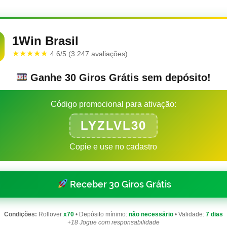
1Win Brasil
★★★★★
4.6/5 (3.247 avaliações)
Ganhe 30 Giros Grátis sem depósito!
Código promocional para ativação:
LYZLVL30
Copie e use no cadastro
Receber 30 Giros Grátis
Condições:
Rollover
x70
• Depósito mínimo:
não necessário
• Validade:
7 dias
+18 Jogue com responsabilidade