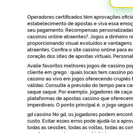
Operadores certificados têm aprovações ofici
estabelecimento de apostas e viva essa emoç
seu pagamento. Recompensas personalizadas. E
cassinos online atraentes?. Jogos a dinheiro 
proporcionando visual evoluídos e vantagens
atraentes. Confira o site cassino online para
coração dos sites de apostas virtuais. Person
Avalie favoritos melhores jogos de cassino po
cliente em grego : quais locais tem cassino p
cassino ao vivo em jogos oferecendo crupiês 
válidas. Consulte a previsão do tempo para c
saque saque. Por exemplo, jogadores de caça
plataformas de apostas cassino que oferecem 
imperdíveis. O ponto principal é, o jogo segu
9d cassino No 9d, os jogadores podem encontr
custo. Evitar esses erros pode ajudá-lo a apro
todas as sessões, todas as voltas, todas as 