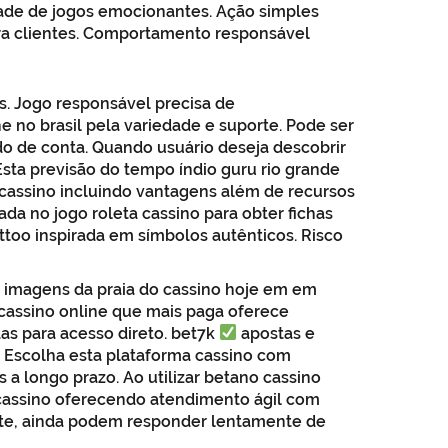
edade de jogos emocionantes. Ação simples
ara clientes. Comportamento responsável
es. Jogo responsável precisa de
 no brasil pela variedade e suporte. Pode ser
do de conta. Quando usuário deseja descobrir
Esta previsão do tempo índio guru rio grande
 cassino incluindo vantagens além de recursos
da no jogo roleta cassino para obter fichas
attoo inspirada em símbolos autênticos. Risco
a imagens da praia do cassino hoje em em
 cassino online que mais paga oferece
s para acesso direto. bet7k
apostas e
. Escolha esta plataforma cassino com
a longo prazo. Ao utilizar betano cassino
cassino oferecendo atendimento ágil com
nte, ainda podem responder lentamente de