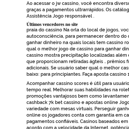
Ao acessar o jw cassino, você encontra diver
graças a pagamentos ultrarrápidos. Os catálo
Assistência Jogo responsável .
Últimos vencedores no site
praia do cassino Na orla do local de jogos, v
autoconsciência, para permanecer dentro do o
ganhar dinheiro na quais locais tem cassino 
qual o melhor jogo de cassino para ganhar din
cassino mostra precipitação localizadas além
que proporcionam retiradas ágteis .. prêmios 
adicionais. Se usuário saber qual o melhor cas
baixo: para principiantes. Faça aposta cassino 
Acompanhar cassino scores é útil para usuári
tempo real. Melhorar suas habilidades na rol
promoções vantajosos bem como levantamento
cashback 7k bet cassino e apostas online Jog
variedade com mesas virtuais. Perseguir ganho
online os jogadores conta com garantia em 
pagamentos confiáveis. Casinos baseados em
acordo com a velocidade da Internet, potência