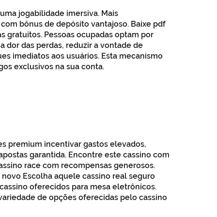
 uma jogabilidade imersiva. Mais
 com bônus de depósito vantajoso. Baixe pdf
has gratuitos. Pessoas ocupadas optam por
 dor das perdas, reduzir a vontade de
ques imediatos aos usuários. Esta mecanismo
gos exclusivos na sua conta.
es premium incentivar gastos elevados,
 apostas garantida. Encontre este cassino com
 cassino race com recompensas generosos.
 novo Escolha aquele cassino real seguro
 cassino oferecidos para mesa eletrônicos.
 variedade de opções oferecidas pelo cassino