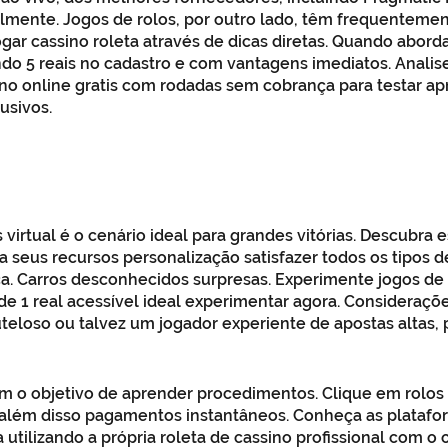
cilmente. Jogos de rolos, por outro lado, têm frequentem
ogar cassino roleta através de dicas diretas. Quando abo
do 5 reais no cadastro e com vantagens imediatos. Analis
sino online gratis com rodadas sem cobrança para testar a
usivos.
 virtual é o cenário ideal para grandes vitórias. Descubr
 seus recursos personalização satisfazer todos os tipos de
a. Carros desconhecidos surpresas. Experimente jogos de
e 1 real acessível ideal experimentar agora. Consideraçõe
uteloso ou talvez um jogador experiente de apostas altas,
m o objetivo de aprender procedimentos. Clique em rolos 
além disso pagamentos instantâneos. Conheça as platafor
ilizando a própria roleta de cassino profissional com o 