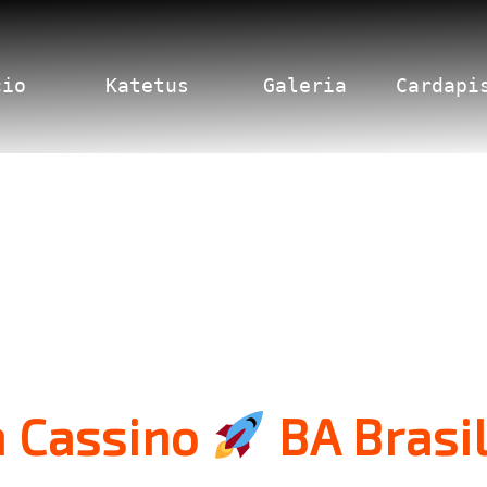
cio
Katetus
Galeria
Cardapi
m Cassino
BA Brasi