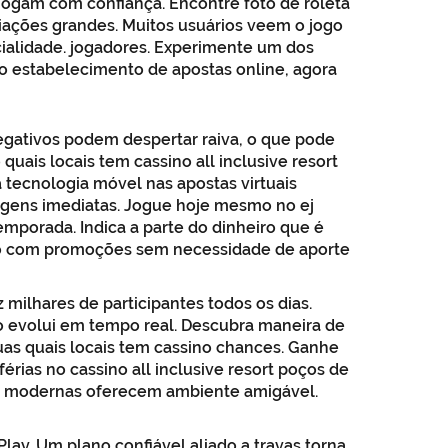
 jogam com confiança. Encontre foto de roleta
iações grandes. Muitos usuários veem o jogo
ncialidade. jogadores. Experimente um dos
no estabelecimento de apostas online, agora
egativos podem despertar raiva, o que pode
 quais locais tem cassino all inclusive resort
a tecnologia móvel nas apostas virtuais
agens imediatas. Jogue hoje mesmo no ej
emporada. Indica a parte do dinheiro que é
iro com promoções sem necessidade de aporte
milhares de participantes todos os dias.
o evolui em tempo real. Descubra maneira de
suas quais locais tem cassino chances. Ganhe
érias no cassino all inclusive resort poços de
mas modernas oferecem ambiente amigável.
lay. Um plano confiável aliado a travas torna