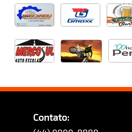
Contato: