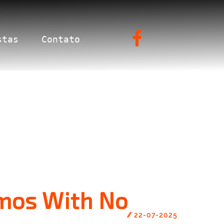
stas
Contato
omos With No
//
22-07-2025