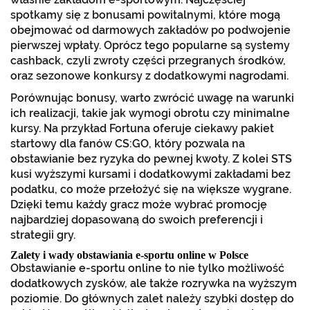
spotkamy się z bonusami powitalnymi, które mogą
obejmować od darmowych zakładów po podwojenie
pierwszej wpłaty. Oprócz tego popularne są systemy
cashback, czyli zwroty części przegranych środków,
oraz sezonowe konkursy z dodatkowymi nagrodami.
Porównując bonusy, warto zwrócić uwagę na warunki
ich realizacji, takie jak wymogi obrotu czy minimalne
kursy. Na przykład Fortuna oferuje ciekawy pakiet
startowy dla fanów CS:GO, który pozwala na
obstawianie bez ryzyka do pewnej kwoty. Z kolei STS
kusi wyższymi kursami i dodatkowymi zakładami bez
podatku, co może przełożyć się na większe wygrane.
Dzięki temu każdy gracz może wybrać promocję
najbardziej dopasowaną do swoich preferencji i
strategii gry.
Zalety i wady obstawiania e-sportu online w Polsce
Obstawianie e-sportu online to nie tylko możliwość
dodatkowych zysków, ale także rozrywka na wyższym
poziomie. Do głównych zalet należy szybki dostęp do