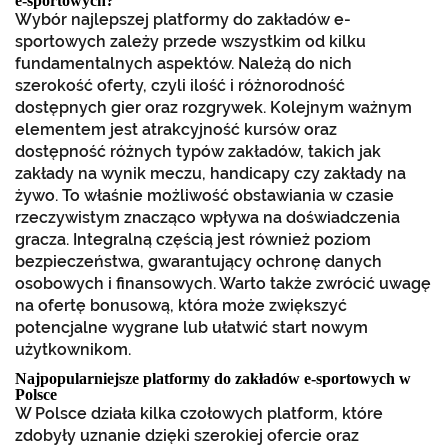
e-sportowych?
Wybór najlepszej platformy do zakładów e-
sportowych zależy przede wszystkim od kilku
fundamentalnych aspektów. Należą do nich
szerokość oferty, czyli ilość i różnorodność
dostępnych gier oraz rozgrywek. Kolejnym ważnym
elementem jest atrakcyjność kursów oraz
dostępność różnych typów zakładów, takich jak
zakłady na wynik meczu, handicapy czy zakłady na
żywo. To właśnie możliwość obstawiania w czasie
rzeczywistym znacząco wpływa na doświadczenia
gracza. Integralną częścią jest również poziom
bezpieczeństwa, gwarantujący ochronę danych
osobowych i finansowych. Warto także zwrócić uwagę
na ofertę bonusową, która może zwiększyć
potencjalne wygrane lub ułatwić start nowym
użytkownikom.
Najpopularniejsze platformy do zakładów e-sportowych w
Polsce
W Polsce działa kilka czołowych platform, które
zdobyły uznanie dzięki szerokiej ofercie oraz