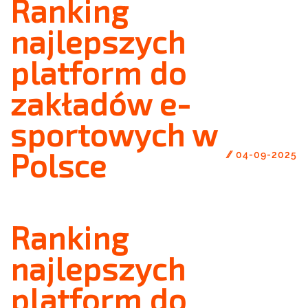
Ranking
najlepszych
platform do
zakładów e-
sportowych w
Polsce
//
04-09-2025
Ranking
najlepszych
platform do