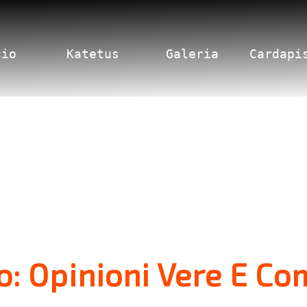
cio
Katetus
Galeria
Cardapi
ko: Opinioni Vere E 