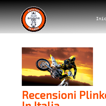
Iní
Recensioni Plin
In Italia