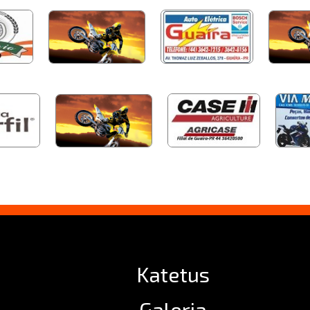
Katetus
Galeria