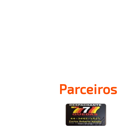
Parceiros