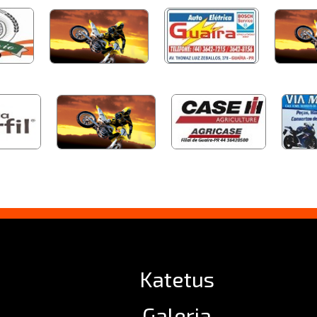
Katetus
Galeria