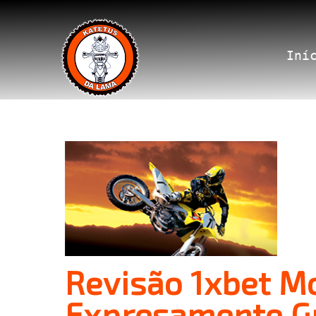
Iní
Revisão 1xbet M
Expresamente Gr