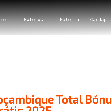
cio
Katetus
Galeria
Cardapi
oçambique Total Bónu
átis 2025