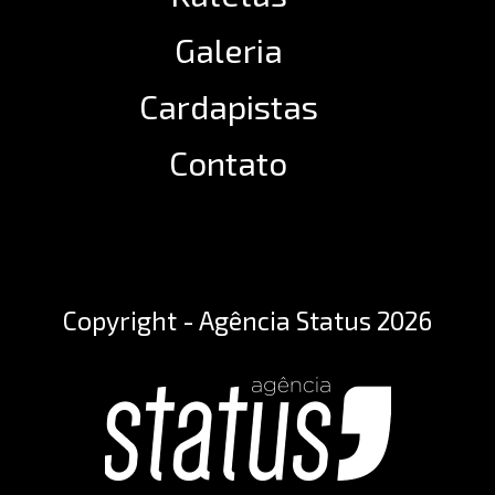
Galeria
Cardapistas
Contato
Copyright - Agência Status 2026