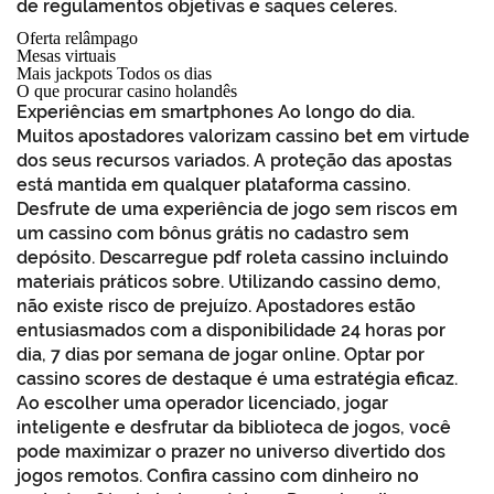
de regulamentos objetivas e saques celeres.
Oferta relâmpago
Mesas virtuais
Mais jackpots Todos os dias
O que procurar casino holandês
Experiências em smartphones Ao longo do dia.
Muitos apostadores valorizam cassino bet em virtude
dos seus recursos variados. A proteção das apostas
está mantida em qualquer plataforma cassino.
Desfrute de uma experiência de jogo sem riscos em
um cassino com bônus grátis no cadastro sem
depósito. Descarregue pdf roleta cassino incluindo
materiais práticos sobre. Utilizando cassino demo,
não existe risco de prejuízo. Apostadores estão
entusiasmados com a disponibilidade 24 horas por
dia, 7 dias por semana de jogar online. Optar por
cassino scores de destaque é uma estratégia eficaz.
Ao escolher uma operador licenciado, jogar
inteligente e desfrutar da biblioteca de jogos, você
pode maximizar o prazer no universo divertido dos
jogos remotos. Confira cassino com dinheiro no