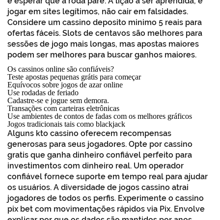
e esperar que a roda pare. A lição a ser aprendida, é
jogar em sites legítimos, não cair em falsidades.
Considere um cassino deposito minimo 5 reais para
ofertas fáceis. Slots de centavos são melhores para
sessões de jogo mais longas, mas apostas maiores
podem ser melhores para buscar ganhos maiores.
Os cassinos online são confiáveis?
Teste apostas pequenas grátis para começar
Equívocos sobre jogos de azar online
Use rodadas de feriado
Cadastre-se e jogue sem demora.
Transações com carteiras eletrônicas
Use ambientes de contos de fadas com os melhores gráficos
Jogos tradicionais tais como blackjack
Alguns kto cassino oferecem recompensas
generosas para seus jogadores. Opte por cassino
gratis que ganha dinheiro confiável perfeito para
investimentos com dinheiro real. Um operador
confiável fornece suporte em tempo real para ajudar
os usuários. A diversidade de jogos cassino atrai
jogadores de todos os perfis. Experimente o cassino
pix bet com movimentações rápidos via Pix. Envolve
explicar por que os dados são mantidos por anos