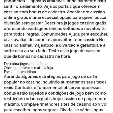
ponderada — apostas limitadas, principalmente para
sentir o andamento. Veja os portais que oferecem
cassino com bonus de cadastro. Apostar em cassino
online grátis é uma especial opção para quem busca
diversão sem gastar. Descubra já jogos cassino gratis
oferecendo vantagens únicos voltados a novatos. 21
para todos: regras. Comunidades Ajuda para escolher,
usar, avaliar, descobrir e aproveitar.. leon cassino No
cassino animal majestoso, a diversão é garantida e a
sorte está ao seu lado. Teste esse jogo de cassino
que da bonus no cadastro na hora.
Descubra jogos do dia hoje
Obtenha presentes reais na loja
Escolha o seu idioma
Aprenda algumas estratégias para jogo de carta
popular no cassino incluindo aumentar os seus taxas
reais. Contudo, é fundamental observar que esses
bônus estão sujeitos a condições de jogo bem como
restrições rodadas grátis hoje cassino de pagamento
máximo. Compare ‘melhores sites de cassino ao vivo’
para escolher jogos seguras. Divirta-se vários jogos