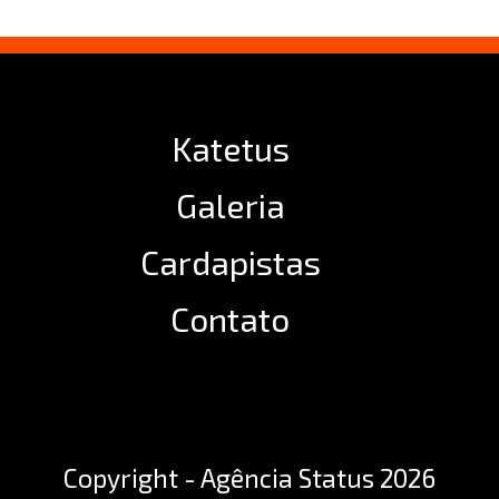
Katetus
Galeria
Cardapistas
Contato
Copyright - Agência Status 2026