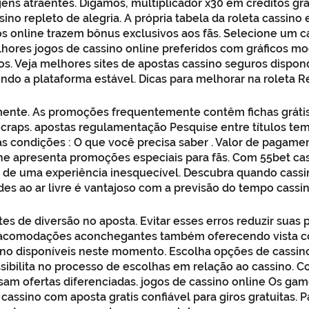
agens atraentes. Digamos, multiplicador x30 em créditos gr
ino repleto de alegria. A própria tabela da roleta cassin
os online trazem bônus exclusivos aos fãs. Selecione um
ores jogos de cassino online preferidos com gráficos mo
s. Veja melhores sites de apostas cassino seguros dispon
do a plataforma estável. Dicas para melhorar na roleta 
ente. As promoções frequentemente contêm fichas grátis p
craps. apostas regulamentação Pesquise entre títulos tem
nas condições : O que você precisa saber . Valor de pagam
nline apresenta promoções especiais para fãs. Com 55bet c
 de uma experiência inesquecível. Descubra quando cassino 
dades ao ar livre é vantajoso com a previsão do tempo cass
 de diversão no aposta. Evitar esses erros reduzir suas 
 acomodações aconchegantes também oferecendo vista com 
ino disponíveis neste momento. Escolha opções de cassin
ssibilita no processo de escolhas em relação ao cassino. 
ssam ofertas diferenciadas. jogos de cassino online Os ga
cassino com aposta gratis confiável para giros gratuitas. P