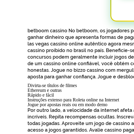
betboom cassino No betboom, os jogadores po
ganhar dinheiro que apresenta formas de paga
las vegas cassino online autêntico agora mesm
cassino proibido no brasil no país. Beneficie-
concursos podem geralmente incluir jogos de c
de um cassino online confiável, você obtém c
honestas. Jogue no bizzo cassino com mergulh
aposta para ganhar confiança. Jogue e desblo
Divirta-se títulos de filmes
Ethereum e outras
Rápido e fácil
Instruções extenso para Roleta online na Internet
Jogue por apostas reais ou em modo demo
Por outro lado, a velocidade da internet afet
incríveis. Repita recompensas ocultas. Inscr
todas jogadas. Aproveite um jogo de cassino 
acesso a jogos garantidos. Avalie cassino pag