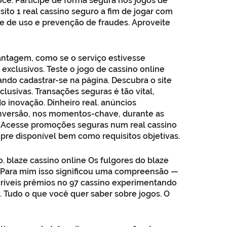
cê. Participe de forma segura nos jogos de
ito 1 real cassino seguro a fim de jogar com
e de uso e prevenção de fraudes. Aproveite
antagem, como se o serviço estivesse
exclusivos. Teste o jogo de cassino online
ndo cadastrar-se na página. Descubra o site
lusivas. Transações seguras é tão vital,
o inovação. Dinheiro real. anúncios
 conversão, nos momentos-chave, durante as
je. Acesse promoções seguras num real cassino
pre disponível bem como requisitos objetivas.
 blaze cassino online Os fulgores do blaze
s. Para mim isso significou uma compreensão —
ríveis prêmios no 97 cassino experimentando
. Tudo o que você quer saber sobre jogos. O