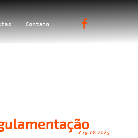
stas
Contato
gulamentação
//
19-08-2025