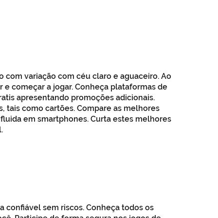
o com variação com céu claro e aguaceiro. Ao
iar e começar a jogar. Conheça plataformas de
ratis apresentando promoções adicionais.
s, tais como cartões. Compare as melhores
 fluida em smartphones. Curta estes melhores
.
ga confiável sem riscos. Conheça todos os