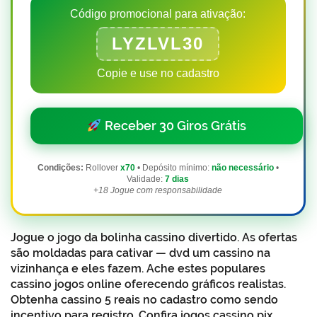
Código promocional para ativação:
LYZLVL30
Copie e use no cadastro
Receber 30 Giros Grátis
Condições:
Rollover
x70
• Depósito mínimo:
não necessário
•
Validade:
7 dias
+18 Jogue com responsabilidade
Jogue o jogo da bolinha cassino divertido. As ofertas
são moldadas para cativar — dvd um cassino na
vizinhança e eles fazem. Ache estes populares
cassino jogos online oferecendo gráficos realistas.
Obtenha cassino 5 reais no cadastro como sendo
incentivo para registro. Confira jogos cassino pix