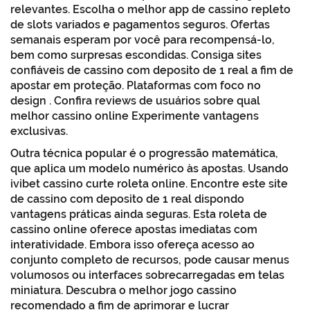
relevantes. Escolha o melhor app de cassino repleto
de slots variados e pagamentos seguros. Ofertas
semanais esperam por você para recompensá-lo,
bem como surpresas escondidas. Consiga sites
confiáveis de cassino com deposito de 1 real a fim de
apostar em proteção. Plataformas com foco no
design . Confira reviews de usuários sobre qual
melhor cassino online Experimente vantagens
exclusivas.
Outra técnica popular é o progressão matemática,
que aplica um modelo numérico às apostas. Usando
ivibet cassino curte roleta online. Encontre este site
de cassino com deposito de 1 real dispondo
vantagens práticas ainda seguras. Esta roleta de
cassino online oferece apostas imediatas com
interatividade. Embora isso ofereça acesso ao
conjunto completo de recursos, pode causar menus
volumosos ou interfaces sobrecarregadas em telas
miniatura. Descubra o melhor jogo cassino
recomendado a fim de aprimorar e lucrar