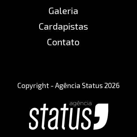
Galeria
Cardapistas
Contato
Copyright - Agência Status 2026