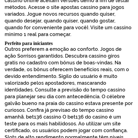
cassino online aceitam versões demo a fim de testar
métodos. Acesse o site apostas cassino para jogos
variados. Jogue novos recursos quando quiser,
quando desejar, quando quiser, quando gostar,
quando for conveniente para você}. Visite um cassino
minimo 1 real para começar.
Perfeito para iniciantes
Outros preferem a emoção ao conforto. Jogos de
ação Sorrisos garantidos. Descubra cassino giros
gratis no cadastro com bônus de boas-vindas. Na
verdade, os bônus oferecem benefícios reais, com o
devido entendimento. Sigilo do usuário é muito
valorizado pelos apostadores, mascarando
identidades. Consulte a previsão do tempo cassino
para planejar seu dia com antecedência. O célebre
galvão bueno na praia do cassino estava presente por
curiosos. Confira já previsao do tempo cassino
amanhã. bet136 cassino O bet136 do casino é um
teste para os mais habilidosos. Ao utilizar um site
certificado, os usuários podem jogar com confiança.
Slots de alto rendimento normalmente têm níveis