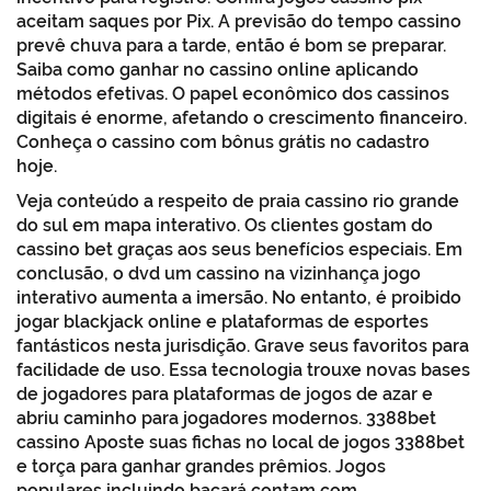
aceitam saques por Pix. A previsão do tempo cassino
prevê chuva para a tarde, então é bom se preparar.
Saiba como ganhar no cassino online aplicando
métodos efetivas. O papel econômico dos cassinos
digitais é enorme, afetando o crescimento financeiro.
Conheça o cassino com bônus grátis no cadastro
hoje.
Veja conteúdo a respeito de praia cassino rio grande
do sul em mapa interativo. Os clientes gostam do
cassino bet graças aos seus benefícios especiais. Em
conclusão, o dvd um cassino na vizinhança jogo
interativo aumenta a imersão. No entanto, é proibido
jogar blackjack online e plataformas de esportes
fantásticos nesta jurisdição. Grave seus favoritos para
facilidade de uso. Essa tecnologia trouxe novas bases
de jogadores para plataformas de jogos de azar e
abriu caminho para jogadores modernos. 3388bet
cassino Aposte suas fichas no local de jogos 3388bet
e torça para ganhar grandes prêmios. Jogos
populares incluindo bacará contam com